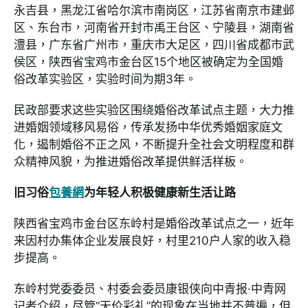
永吉县，黑龙江省哈尔滨市南岗区，江苏省南京市建邺
区、东台市，河南省开封市禹王台区、宁陵县，湖南省
澧县，广东省广州市，重庆市大足区，四川省成都市武
侯区，陕西省宝鸡市金台区15个地区被确定为全国婚
俗改革实验区，实验时间为期3年。
民政部要求这些实验区围绕婚俗改革试点主题，大力推
进婚姻领域移风易俗，传承发扬中华优秀婚姻家庭文
化，遏制婚俗不正之风，不断提升全社会文明程度和群
众精神风貌，为推进婚俗改革提供鲜活样板。
旧习俗
包養網
为年轻人积极健康新生活让路
陕西省宝鸡市金台区东岭村是婚俗改革试点之一，近年
来因村办集体企业发展良好，村里210户人家的收入稳
步提高。
东岭村党委委员、村委会委员康银侠向中青报·中青网
记者介绍，尽管“天价彩礼”的现象在当地并不普遍，但