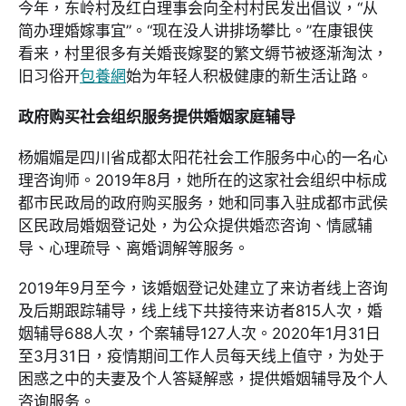
今年，东岭村及红白理事会向全村村民发出倡议，“从
简办理婚嫁事宜”。“现在没人讲排场攀比。”在康银侠
看来，村里很多有关婚丧嫁娶的繁文缛节被逐渐淘汰，
旧习俗开
包養網
始为年轻人积极健康的新生活让路。
政府购买社会组织服务提供婚姻家庭辅导
杨媚媚是四川省成都太阳花社会工作服务中心的一名心
理咨询师。2019年8月，她所在的这家社会组织中标成
都市民政局的政府购买服务，她和同事入驻成都市武侯
区民政局婚姻登记处，为公众提供婚恋咨询、情感辅
导、心理疏导、离婚调解等服务。
2019年9月至今，该婚姻登记处建立了来访者线上咨询
及后期跟踪辅导，线上线下共接待来访者815人次，婚
姻辅导688人次，个案辅导127人次。2020年1月31日
至3月31日，疫情期间工作人员每天线上值守，为处于
困惑之中的夫妻及个人答疑解惑，提供婚姻辅导及个人
咨询服务。