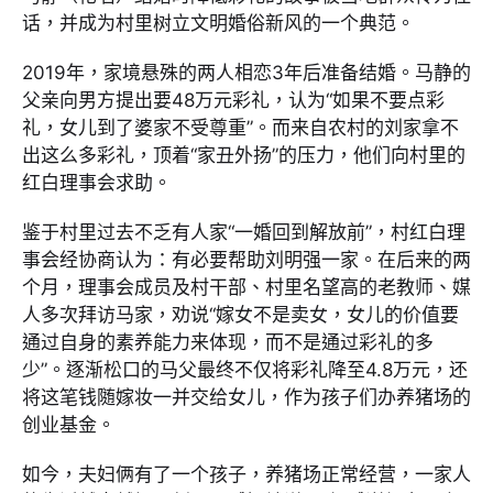
话，并成为村里树立文明婚俗新风的一个典范。
2019年，家境悬殊的两人相恋3年后准备结婚。马静的
父亲向男方提出要48万元彩礼，认为“如果不要点彩
礼，女儿到了婆家不受尊重”。而来自农村的刘家拿不
出这么多彩礼，顶着“家丑外扬”的压力，他们向村里的
红白理事会求助。
鉴于村里过去不乏有人家“一婚回到解放前”，村红白理
事会经协商认为：有必要帮助刘明强一家。在后来的两
个月，理事会成员及村干部、村里名望高的老教师、媒
人多次拜访马家，劝说“嫁女不是卖女，女儿的价值要
通过自身的素养能力来体现，而不是通过彩礼的多
少”。逐渐松口的马父最终不仅将彩礼降至4.8万元，还
将这笔钱随嫁妆一并交给女儿，作为孩子们办养猪场的
创业基金。
如今，夫妇俩有了一个孩子，养猪场正常经营，一家人