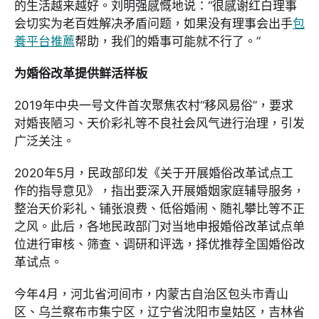
的生活越来越好。刘明强感慨地说：“很感谢红白理事
会切实为老百姓解决矛盾问题，如果没有理事会出手
包
養平台推薦
帮助，我们的婚事可能就不行了。”
为婚俗改革提供鲜活样板
2019年中央一号文件首次聚焦农村“移风易俗”，要求
对婚丧陋习、天价彩礼等不良社会风气进行治理，引发
广泛关注。
2020年5月，民政部印发《关于开展婚俗改革试点工
作的指导意见》，指出要深入开展婚姻家庭辅导服务，
整治天价彩礼、铺张浪费、低俗婚闹、随礼攀比等不正
之风。此后，各地民政部门对当地申报婚俗改革试点单
位进行审核、筛查、调研和评选，择优推荐全国婚俗改
革试点。
今年4月，河北省河间市，内蒙古自治区包头市青山
区、乌兰察布市集宁区，辽宁省沈阳市皇姑区，吉林省