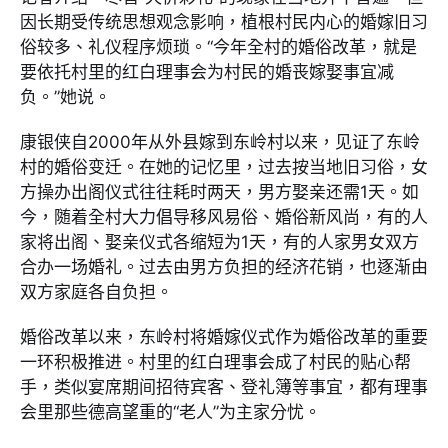
因长期受传统思想观念影响，植根村民内心的婚嫁旧习
俗较多、礼仪程序烦琐。“今年全村的婚俗改革，就是
要依托村里的红白理事会为村民的婚丧嫁娶事宜减
负。”她说。
康银侠自2000年从外县嫁到东岭村以来，见证了东岭
村的婚俗变迁。在她的记忆里，过去按当地旧习俗，女
方操办出阁仪式往往耗时两天，男方娶亲还需1天。如
今，随着全村大力倡导移风易俗、婚俗新风尚，有的人
家将出阁、娶亲仪式各缩短为1天，有的人家男女双方
合办一场婚礼。过去由男方负担的经济花销，也逐渐由
双方家庭各自负担。
婚俗改革以来，东岭村将婚嫁仪式作为婚俗改革的重要
一环积极推进。村里的红白理事会成了村民的贴心帮
手，类似宴席期间招待宾客、登礼簿等事宜，都有理事
会里那些德高望重的“老人”为主家分忧。