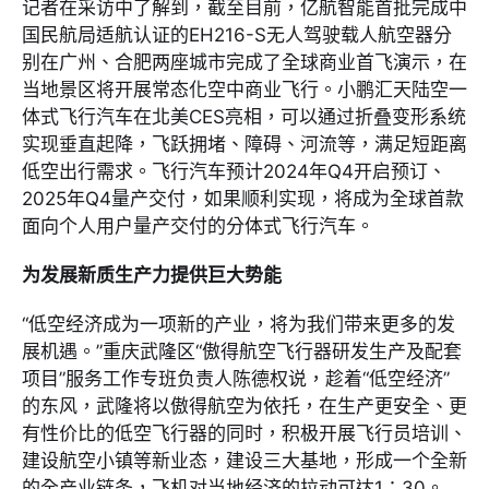
记者在采访中了解到，截至目前，亿航智能首批完成中
国民航局适航认证的EH216-S无人驾驶载人航空器分
别在广州、合肥两座城市完成了全球商业首飞演示，在
当地景区将开展常态化空中商业飞行。小鹏汇天陆空一
体式飞行汽车在北美CES亮相，可以通过折叠变形系统
实现垂直起降，飞跃拥堵、障碍、河流等，满足短距离
低空出行需求。飞行汽车预计2024年Q4开启预订、
2025年Q4量产交付，如果顺利实现，将成为全球首款
面向个人用户量产交付的分体式飞行汽车。
为发展新质生产力提供巨大势能
“低空经济成为一项新的产业，将为我们带来更多的发
展机遇。”重庆武隆区“傲得航空飞行器研发生产及配套
项目”服务工作专班负责人陈德权说，趁着“低空经济”
的东风，武隆将以傲得航空为依托，在生产更安全、更
有性价比的低空飞行器的同时，积极开展飞行员培训、
建设航空小镇等新业态，建设三大基地，形成一个全新
的全产业链条，飞机对当地经济的拉动可达1∶30。