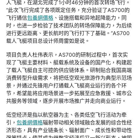
人飞艇，在湖北完成了1小时46分钟的首次转场飞行。
“此次飞行完成了各项既定任务，充分验证了AS700的
飞行通信
包養網價格
、设施搭载和异地起降能力，同
时，也进一步检验了技术团队的转场保障能力，为后续
进行更远距离、更长航时的飞行打下了基础。”AS700
载人飞艇项目总设计师周雷如是说。
项目负责人杜伟表示，AS700的研制过程中，首次实
现了飞艇主要材料、艇载系统及设备的国产化，构建起
了载人飞艇自主可控的供应链体系。研制贴合我国高端
消费转型升级需求，将把低空观光旅游作为典型示范场
景，并通过先锋用户打通载人飞艇商业运行的各个环
节，希望能将应用场景进一步拓展至应急救援、城市公
共服务等领域，逐步开展市场推广并走向商业运行。
低空经济是指以航空器为主、各类低空飞行活动为牵
引，
包養網價格
辐射带动相关领域融合发展的综合性经
济形态，具有产业链条长、辐射面广、成长性和带动性
强等特点，使其成为继数字经济后又一新兴形态，被国