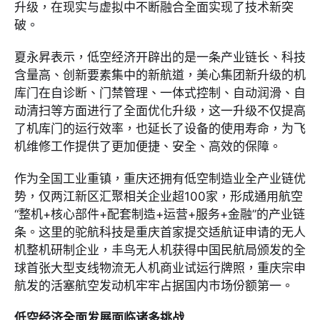
升级，在现实与虚拟中不断融合全面实现了技术新突
破。
夏永昇表示，低空经济开辟出的是一条产业链长、科技
含量高、创新要素集中的新航道，美心集团新升级的机
库门在自诊断、门禁管理、一体式控制、自动润滑、自
动清扫等方面进行了全面优化升级，这一升级不仅提高
了机库门的运行效率，也延长了设备的使用寿命，为飞
机维修工作提供了更加便捷、安全、高效的保障。
作为全国工业重镇，重庆还拥有低空制造业全产业链优
势，仅两江新区汇聚相关企业超100家，形成通用航空
“整机+核心部件+配套制造+运营+服务+金融”的产业链
条。这里的驼航科技是重庆首家提交适航证申请的无人
机整机研制企业，丰鸟无人机获得中国民航局颁发的全
球首张大型支线物流无人机商业试运行牌照，重庆宗申
航发的活塞航空发动机牢牢占据国内市场份额第一。
低空经济全面发展面临诸多挑战