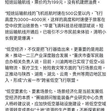
短途运输航线，票价均为199元，没有机建燃油费。
“短途运输航线的飞机巡航时速在500公里以内，飞行
高度为3000~4000米，这样的高度和时速便于旅客在
空中欣赏沿途景色。”华夏飞滴科技总经理邵斌说，短
途运输航线开通后，已吸引不少市民前来体验，清明小
长假更是爆满。
“低空经济，不仅是把飞行器造出来，更重要的是用起
来，推动一二三产业深度融合发展。”重庆市委军民融
合办相关负责人说，目前，川渝两地已实现了低空+运
输物流、医疗卫生、抢险救灾等方面的飞行场景应用，
正推动与陕西、湖南、湖北、云南、贵州等周边地区加
入，形成“六省一市”跨省低空飞行联盟。
“低空要素化、要素场景化、场景经济化是当前发展低
空经济的本质。”赛迪顾问智能装备产业研究中心负责
人杨岭建议说，应加快低空基础设施建设，将低空空域
资源转变成类似“土地”资源的生产要素，不断探索和推