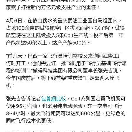
家赋予打造新的万亿元级支柱产业的重任。
4月6日，在依山傍水的重庆武隆工业园白马组团内，
占地100余亩的傲得航空厂区拔地而起。据了解，傲得
航空将在这里陆续投入5条Colt生产线，投产后第一年
产能将达50架以上，达产产能500架。
“前几天，巴西一家飞行员培训学校又来询问武隆工厂
何时开工，他们需要订一批飞机用于飞行员基础飞行课
程的培训。”傲得科技集团有限公司董事长张先吉说，
今年国庆前后，将下线首架“重庆造”固定翼两人座飞
机。
张先吉告诉记者
包養網比較
，Colt系列固定翼飞机既可
使用95号汽油，也采用纯电动驱动，充一次电可飞行
3~4小时，最大飞行距离可以达到600公里，更绿色的
同时飞行成本也更低。