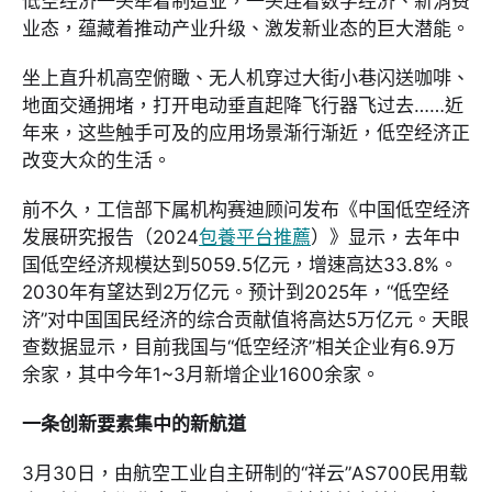
低空经济一头牵着制造业，一头连着数字经济、新消费
业态，蕴藏着推动产业升级、激发新业态的巨大潜能。
坐上直升机高空俯瞰、无人机穿过大街小巷闪送咖啡、
地面交通拥堵，打开电动垂直起降飞行器飞过去……近
年来，这些触手可及的应用场景渐行渐近，低空经济正
改变大众的生活。
前不久，工信部下属机构赛迪顾问发布《中国低空经济
发展研究报告（2024
包養平台推薦
）》显示，去年中
国低空经济规模达到5059.5亿元，增速高达33.8%。
2030年有望达到2万亿元。预计到2025年，“低空经
济”对中国国民经济的综合贡献值将高达5万亿元。天眼
查数据显示，目前我国与“低空经济”相关企业有6.9万
余家，其中今年1~3月新增企业1600余家。
一条创新要素集中的新航道
3月30日，由航空工业自主研制的“祥云”AS700民用载