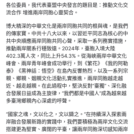
各位委員，我代表臺盟中央發言的題目是：推動文化交
流合作 增進兩岸同胞心靈契合。
博大精深的中華文化是兩岸同胞共同的根與魂，是我們
的傳家寶。中共十八大以來，以習近平同志為核心的中
共中央順應兩岸同胞共同心聲，采取一系列務實措施，
推動兩岸關系行穩致遠。2024年，臺胞入境大陸
402.3萬人次，同比上升54.3%。從海峽兩岸中華文化
峰會、兩岸青年峰會成功舉行，到《繁花》《我的阿勒
泰》《黑神話：悟空》在島內反響熱烈，以及一系列宗
親、鄉親、姻親文化活動扎實推進，兩岸同胞越走越
近、越走越親。在此過程中，堅決反對“臺獨”、深化融
合發展日益成為主旋律，“我們都是中國人”成為越來越
多臺灣鄉親內心深處的呼聲。
“國家之魂，文以化之，文以鑄之。”在持續深入探索兩
岸融合發展新路的實踐中，我們要積極為兩岸文化交流
搭建更為堅實、廣闊的平臺，讓兩岸同胞深切感知兩岸