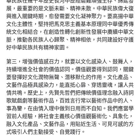
華民族在幾千年歷史長河中歷經磨難頑強生存、綿延發
展，最重要的是文脈未斷、精神未散。中華民族偉大復
興進入關鍵時期，愈發需要文化凝神聚力。要高揚中華
文化主體性，堅持把馬克思主義基本原理同中華優秀傳
統文化相結合，在創造性轉化創新性發展中賡續中華文
脈，推動各民族人心歸聚、精神相依，共同建設好守護
好中華民族共有精神家園。
第三，增強價值感召力，就要以文化感染人、鼓舞人，
持續增進全社會的價值認同。價值觀要得到認同，關鍵
要發揮好文化潤物無聲、潛移默化的作用。文化產品、
文藝作品極具感染力，能直抵心扉、穿透靈魂，讓人共
情共鳴。歷史上，先賢先哲們把傳統價值理念融入詩詞
歌賦戲劇等藝術作品，百姓言行常以藝術作品中的人、
事為鑒，在由情入理中做到日用而不自知。我們應當學
習前人經驗，將社會主義核心價值觀藝術化、具象化，
融入文化產品、文藝作品，用貼近生活、可見可感的方
式吸引人們主動接受、自覺踐行。