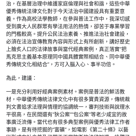
治，在基層治理中維護家庭倫理與社會和諧，這些中華
優秀傳統法律文化對于今天法治中國建設具有重要意
義。作為高校法學教師，在參與普法工作中，我深切感
受到廣大人民群眾有學法用法的熱情，卻苦于專業學習
的門檻較高。提升公民法治素養、推進法治社會建設，
必須在法治宣傳教育內容與形式上有所創新，講好歷史
上膾炙人口的法律故事與當代經典案例，真正落實“把
馬克思主義基本原理同中國具體實際相結合、同中華優
秀傳統文化相結合”，方可入腦入心、事半功倍。
為此，建議：
一是充分利用好經典案例素材。案例是普法的鮮活教
材，中華優秀傳統法律文化中有很多寶貴資源，傳統裁
判文書追求法理與情理的協調統一，審判技術與說理水
平很高，在民間還有“狄公案”“包公案”等老少咸宜的故
事廣泛流傳。當代也有很多典型案例與優秀法律工作者
事跡，是有待挖掘的“富礦”，如電影《第二十條》以藝