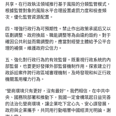
共享。在行政執法領域推行基于風險的分類監管模式，
根據監管對象的風險水平合理設置處罰力度和檢查頻
次，優化監管資源配置。
四、增強行政行為可預期性。禁止作出政策承諾后又以
區劃調整、政府換屆、職能調整等為由違約毀約。對于
確因公共利益而需調整的，應當對經營主體給予公平合
理的補償，維護政府公信力。
五、強化對行政行為的有效監督。既重視行政系統的內
部監督，也要更好發揮外部監督機制作用。探索建立行
政訴訟案件跨行政區域審理機制，及時發現和糾正行政
機關濫用權力行為。
“營商環境只有更好，沒有最好”。我們相信，在中共中
央、國務院部署和推動下，我國一定會構筑起日益完善
的法治化營商環境，讓企業吃下定心丸、安心謀發展，
政府與企業攜手，共同用行動唱響中國經濟光明論。謝