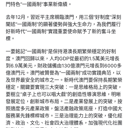
門特色“一國兩制”事業新偉績。
去年12月，習近平主席親臨澳門，用三個“好制度”深刻
闡述“一國兩制”的顯著優勢與強大生命力，為我們履行
好新時代“一國兩制”實踐重要使命賦予了新的奮斗坐
標。
一要銘記“一國兩制”是保持港澳長期繁榮穩定的好制
度。澳門回歸以來，人均GDP從最初的1.5萬美元增長
到6.9萬美元，財政儲備由130億澳門元增長到6000多
億澳門元。澳門被贊譽為“一國兩制”成功實踐典范，以
及世界最安全的城市之一。新時代澳門要保持長期繁榮
穩定，關鍵要實現三大突破：一是思維格局上的突破，
要樹立“桌子上也可以唱大戲”的創造性導演思維，明晰
發展定位，創新城市布局。二是產業發展上的突破，按
照適度多元產業政策，盤活產融政策底座，打造中國大
服務業先鋒標桿城市。三是治理能力上的突破，優化經
濟、政治、文化、社會四大治理體系，加強現代化社團