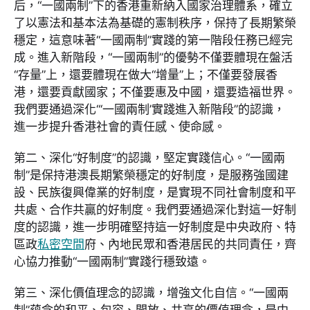
后，“一國兩制”下的香港重新納入國家治理體系，確立
了以憲法和基本法為基礎的憲制秩序，保持了長期繁榮
穩定，這意味著“一國兩制”實踐的第一階段任務已經完
成。進入新階段，“一國兩制”的優勢不僅要體現在盤活
“存量”上，還要體現在做大“增量”上；不僅要發展香
港，還要貢獻國家；不僅要惠及中國，還要造福世界。
我們要通過深化“‘一國兩制’實踐進入新階段”的認識，
進一步提升香港社會的責任感、使命感。
第二、深化“好制度”的認識，堅定實踐信心。“一國兩
制”是保持港澳長期繁榮穩定的好制度，是服務強國建
設、民族復興偉業的好制度，是實現不同社會制度和平
共處、合作共贏的好制度。我們要通過深化對這一好制
度的認識，進一步明確堅持這一好制度是中央政府、特
區政
私密空間
府、內地民眾和香港居民的共同責任，齊
心協力推動“一國兩制”實踐行穩致遠。
第三、深化價值理念的認識，增強文化自信。“一國兩