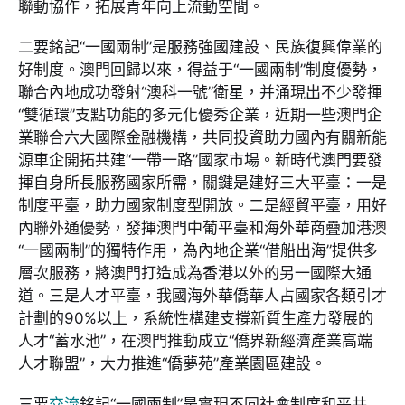
聯動協作，拓展青年向上流動空間。
二要銘記“一國兩制”是服務強國建設、民族復興偉業的
好制度。澳門回歸以來，得益于“一國兩制”制度優勢，
聯合內地成功發射“澳科一號”衛星，并涌現出不少發揮
“雙循環”支點功能的多元化優秀企業，近期一些澳門企
業聯合六大國際金融機構，共同投資助力國內有關新能
源車企開拓共建“一帶一路”國家市場。新時代澳門要發
揮自身所長服務國家所需，關鍵是建好三大平臺：一是
制度平臺，助力國家制度型開放。二是經貿平臺，用好
內聯外通優勢，發揮澳門中葡平臺和海外華商疊加港澳
“一國兩制”的獨特作用，為內地企業“借船出海”提供多
層次服務，將澳門打造成為香港以外的另一國際大通
道。三是人才平臺，我國海外華僑華人占國家各類引才
計劃的90%以上，系統性構建支撐新質生產力發展的
人才“蓄水池”，在澳門推動成立“僑界新經濟產業高端
人才聯盟”，大力推進“僑夢苑”產業園區建設。
三要
交流
銘記“一國兩制”是實現不同社會制度和平共