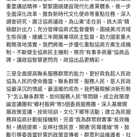
重要講話精神，緊緊圍繞建設現代化產業體系、進一步
全面深化改革、擔負新時代文化使命等重點任務，深入
調查研究、廣泛協商議政，為山東“走在前、挑大梁”積
極獻計出力；充分發揮協商式監督優勢，圍繞黃河流域
生態保護，連續三年開展專項民主監督，助力國家重大
戰略落地落實。我們將進一步優化重點協商方案生成機
制，不斷健全協商民主機制，擦亮“有事多商量”協商品
牌，讓政協智慧更閃亮、政協出品更精彩。
三是全面提高聯系服務群眾的能力，更好肩負起人民政
協為人民的使命擔當。聯系群眾、服務人民，是人民政
協最深沉的情感、最溫暖的底色。我們著眼解決新形勢
下“怎么聯系群眾、如何服務人民”等問題，成立政策理
論宣講團和“鄉村振興”等5個委員服務團，深入基層開
展政策宣講、技術培訓、文化下鄉等活動；建立為民服
務與協商計劃銜接機制，完善“我為群眾辦實事”長效機
制，通過提案、反映社情民意、開通“民聲連線”等，鼓
勵引導委員當好黨的政策宣傳者、群眾利益維護者、社