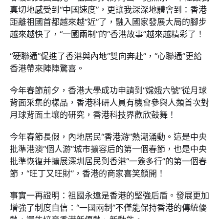
真切地感受到“中國速度”，更讓我深深地體會到：香港
距離祖國首都越來越“近”了，融入國家發展大局的腳步
越來越快了，“一國兩制”的“香港故事”越來越精彩了！
“硬聯通”促進了香港與內地“雙向奔赴”，“心聯通”更給
香港帶來陣陣驚喜。
今年春節前夕，香港大學成功申請到“嫦娥六號”從月球
背面采集的樣品，香港科研人員有機會參與人類首次對
月球背面土壤的研究，香港科技界歡欣鼓舞！
今年春節長假，內地居民“香港游”熱潮涌動。這是中央
批準港澳“個人游”城市擴容后的第一個春節，也是中央
批準恢復并擴展深圳居民到香港“一簽多行”的第一個春
節，“旺丁又旺財”，香港的商家喜笑顏開！
事實一再證明：祖國永遠是香港的堅強后盾。發展更加
增強了制度自信：“一國兩制”不僅能保持香港的傳統優