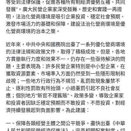
等受到法律保護，促進各種所有制經濟優勢互補、共同
發展”。廣大民營企業家深受鼓舞。歷史和實踐一再證
明，法治化營商環境是吸引企業投資、穩定社會預期、
激發市場活力的基礎和保障，建設法治化營商環境是優
化營商環境的治本之策。
近年來，中共中央和國務院出臺了一系列優化營商環境
的法律法規和政策文件，取得了積極成效。但是，各地
方貫徹執行力度和效果不一，仍存在一些亟待解決的問
題，主要表現為：許多民營企業特別是中小型企業，在
獲取資源要素、市場準入方面仍然受到一些隱形限制和
歧視；一些地方行政行為不規范，亂罰款現象屢禁不
止、逐利性罰款有所抬頭，小過重罰引起不良社會反
應；個別地方“新官不理舊賬”、政策多變，導致企業家
和投資者因缺乏穩定預期而不敢投資、不愿投資，對經
濟持續發展起到負面影響。為此建議：
一、保障各類經營主體之間公平競爭。盡快出臺《中華
人民共和國民營經濟促進法》，完善相關配套制度，切