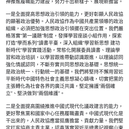
神推進履職能力建設，努力干出新樣子、展現新擔當。
一是全面提高思想政治引領的能力，更好彰顯人民政協
的顯著政治優勢。人民政協作為中國共產黨領導的政治
組織，必須把加強思想政治引領擺在突出位置。我們嚴
格落實“第一議題”制度，發揮學習座談小組作用，探索
打造“學而系列”讀書平臺，深入組織“學習新思想 建功
新時代”學習實踐活動，常態化開展委員讀書、理論學
習和政治培訓，以學習跟進帶動認識跟進，以理論認同
強化情感認同，不斷夯實共同思想政治基礎。思想統一
是政治統一、行動統一的基礎。我們將堅持不懈用習近
平新時代中國特色社會主義思想凝心鑄魂，切實把黨的
主張轉化為社會各界的廣泛共識，堅定擁護“兩個確
立”、堅決做到“兩個維護”。
二是全面提高圍繞推進中國式現代化議政建言的能力，
更好聚焦黨和國家中心任務履職盡責。中國式現代化是
干出來的，人民政協應當挺膺擔當、貢獻力量。我們堅
定扛牢協商主責主業，認真落實習近平總書記視察山東