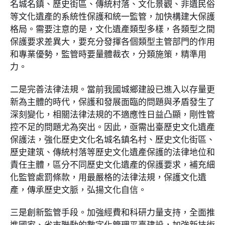
名城名鎮、歷史街區、傳統村落、文化景觀、非遺民俗
等文化遺產的系統性保護和統一監管，加快構建大保護
格局。需要注意的是，文化遺產類型多樣，各類型之間
保護要求差異大，要充分發揮各個類型主管部門的作用
和專業優勢，監管時要量體裁衣，分類施策，精準用
力。
二是完善法律法規。當前我國城鄉建設已進入以存量更
新為主體的時代，保護和發展面臨的問題與矛盾發生了
深刻變化，相關法律法規的不適應性日益凸顯，剛性管
控不足的問題尤為突出。因此，亟需出臺歷史文化遺產
保護法，強化歷史文化名城名鎮名村、歷史文化街區、
歷史建筑、傳統村落等歷史文化遺產保護的法律地位和
責任主體，區分不同歷史文化遺產的保護要求，補充細
化監管處罰條款，用最嚴格的法律法規，保護文化遺
產，傳承歷史文脈，弘揚文化自信。
三是創新監管手段。加強經費和科研力量支持，全面推
進國家、省市聯動的數字化管理平臺建設，加強新技術