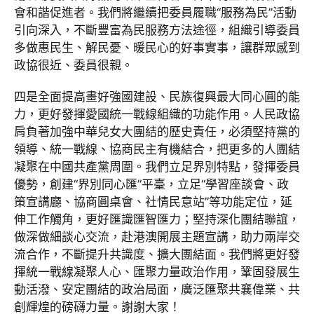
會和諧促進者。我們將繼續把委員履職“服務為民”活動
引向深入，不斷豐富為民服務方法途徑，組織引導委員
多做惠民生、解民憂、暖民心的好事實事，讓群眾感到
政協很近、委員很親。
四是全面提高畫好強國建設、民族復興最大同心圓的能
力，更好發揮愛國統一戰線組織的功能作用。人民政協
肩負著加強中華兒女大團結的歷史責任，必須堅持黨的
領導、統一戰線、協商民主有機結合，把更多的人團結
凝聚在中國共產黨周圍。我們立足界別特點，發揮委員
優勢，創建“界別同心匯”平臺，立足“學習座談會、政
策宣講廳、協商圓桌會、社情民意站”等功能定位，延
伸工作觸角，更好匯識匯智匯力；堅持深化團結聯誼，
做深做細談心交流，赴港澳開展主題宣講，助力兩岸交
流合作，不斷提升共識度、擴大團結面。我們將更好發
揮統一戰線凝聚人心、匯聚力量政治作用，鞏固發展生
動活潑、安定團結的政治局面，廣泛匯聚共襄偉業、共
創輝煌的磅礴力量。謝謝大家！