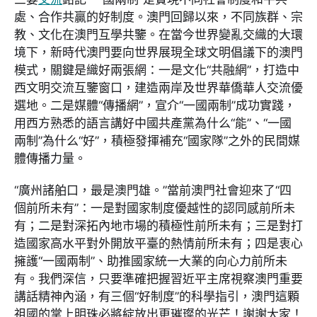
處、合作共贏的好制度。澳門回歸以來，不同族群、宗
教、文化在澳門互學共鑒。在當今世界變亂交織的大環
境下，新時代澳門要向世界展現全球文明倡議下的澳門
模式，關鍵是織好兩張網：一是文化“共融網”，打造中
西文明交流互鑒窗口，建造兩岸及世界華僑華人交流優
選地。二是媒體“傳播網”，宣介“一國兩制”成功實踐，
用西方熟悉的語言講好中國共產黨為什么“能”、“一國
兩制”為什么“好”，積極發揮補充“國家隊”之外的民間媒
體傳播力量。
“廣州諸舶口，最是澳門雄。”當前澳門社會迎來了“四
個前所未有”：一是對國家制度優越性的認同感前所未
有；二是對深拓內地市場的積極性前所未有；三是對打
造國家高水平對外開放平臺的熱情前所未有；四是衷心
擁護“一國兩制”、助推國家統一大業的向心力前所未
有。我們深信，只要準確把握習近平主席視察澳門重要
講話精神內涵，有三個“好制度”的科學指引，澳門這顆
祖國的掌上明珠必將綻放出更璀璨的光芒！謝謝大家！