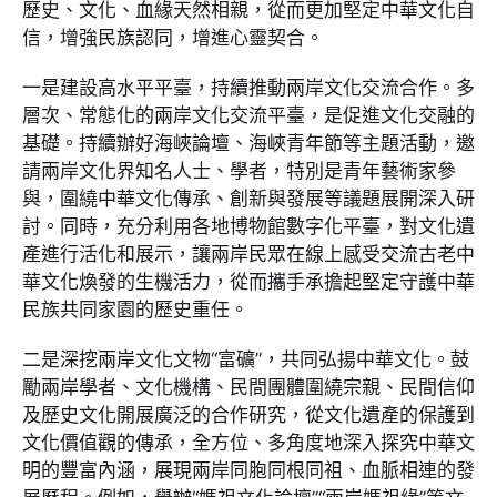
歷史、文化、血緣天然相親，從而更加堅定中華文化自
信，增強民族認同，增進心靈契合。
一是建設高水平平臺，持續推動兩岸文化交流合作。多
層次、常態化的兩岸文化交流平臺，是促進文化交融的
基礎。持續辦好海峽論壇、海峽青年節等主題活動，邀
請兩岸文化界知名人士、學者，特別是青年藝術家參
與，圍繞中華文化傳承、創新與發展等議題展開深入研
討。同時，充分利用各地博物館數字化平臺，對文化遺
產進行活化和展示，讓兩岸民眾在線上感受交流古老中
華文化煥發的生機活力，從而攜手承擔起堅定守護中華
民族共同家園的歷史重任。
二是深挖兩岸文化文物“富礦”，共同弘揚中華文化。鼓
勵兩岸學者、文化機構、民間團體圍繞宗親、民間信仰
及歷史文化開展廣泛的合作研究，從文化遺產的保護到
文化價值觀的傳承，全方位、多角度地深入探究中華文
明的豐富內涵，展現兩岸同胞同根同祖、血脈相連的發