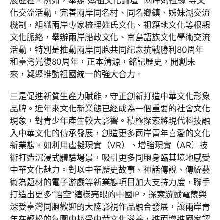
展歷程。例如，舉辦“媽祖文化論壇”“兩岸媽祖緣”等文
化交流活動，完善兩岸同名村、同名鄉鎮、姊妹湖交流
機制，組織兩岸專家梳理姓氏文化、祖籍地文化等根親
文化脈絡，舉辦兩岸船政文化、南島語族文化學術交流
活動，特別是推動兩岸同胞共同紀念抗戰勝利80周年
和臺灣光復80周年，正本清源，銘記歷史，開創未
來，凝聚推動祖國統一的強大合力。
三是促進新質生產力賦能，守正創新打造中華文化形象
品牌。近年來文化新業態已經成為一個重要的社會文化
現象，對青少年產生較大影響。積極探索將現代科技融
入中華文化的傳承發展，創造更多兩岸青年喜愛的文化
新業態。如利用虛擬現實（VR）、增強現實（AR）技
術打造沉浸式體驗場景，吸引更多同胞身臨其境地感受
中華文化魅力。對以中華歷史故事、神話傳說、傳統藝
術為題材的電子游戲等新業態項目加大支持力度，聯手
打造出更多“悟空”這樣亮眼的中國IP，探索游戲電競與
深受臺灣同胞歡迎的大陸影視作品融合發展，讓兩岸青
年在輕松的氛圍中接受中華文化滋養，進而增進國家認