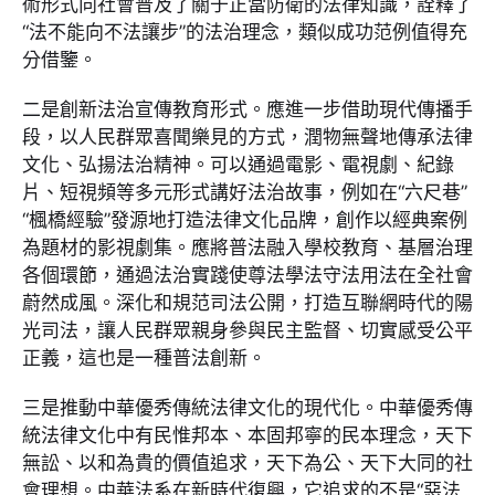
術形式向社會普及了關于正當防衛的法律知識，詮釋了
“法不能向不法讓步”的法治理念，類似成功范例值得充
分借鑒。
二是創新法治宣傳教育形式。應進一步借助現代傳播手
段，以人民群眾喜聞樂見的方式，潤物無聲地傳承法律
文化、弘揚法治精神。可以通過電影、電視劇、紀錄
片、短視頻等多元形式講好法治故事，例如在“六尺巷”
“楓橋經驗”發源地打造法律文化品牌，創作以經典案例
為題材的影視劇集。應將普法融入學校教育、基層治理
各個環節，通過法治實踐使尊法學法守法用法在全社會
蔚然成風。深化和規范司法公開，打造互聯網時代的陽
光司法，讓人民群眾親身參與民主監督、切實感受公平
正義，這也是一種普法創新。
三是推動中華優秀傳統法律文化的現代化。中華優秀傳
統法律文化中有民惟邦本、本固邦寧的民本理念，天下
無訟、以和為貴的價值追求，天下為公、天下大同的社
會理想。中華法系在新時代復興，它追求的不是“惡法