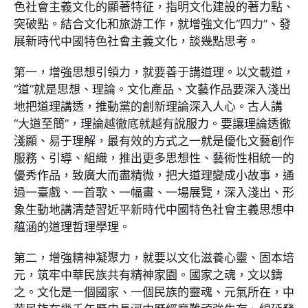
色社會主義文化的顯著特征，指明文化建設的著力點、
突破點。結合文化和旅游工作，就增強文化“四力”、發
展新時代中國特色社會主義文化，談幾點思考。
第一，增強思想引領力，就要善于講道理。以文載道，
“道”就是思想、理論。文化產品、文藝作品要深入淺出
地把道理講透，推動黨的創新理論深入人心。古人講
“大道至簡”，理論越徹底就越有說服力。要讓理論透徹
淺顯、易于理解，最有效的方式之一就是優化文藝創作
服務、引導、組織，推出更多思想性、藝術性相統一的
優秀作品，致廣大而盡精微，把大道理變成小故事，通
過一臺戲、一首歌、一幅畫、一場展覽，深入淺出、形
象生動地講清楚習近平新時代中國特色社會主義思想中
蘊涵的道理哲理學理。
第二，增強精神凝聚力，就要以文化滋養心靈、固本培
元，筑牢中華民族共有精神家園。國家之魂，文以鑄
之。文化是一個國家、一個民族的靈魂、元氣所在，中