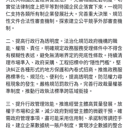
實從法律制度上把平等對待國企民企落實下來，一視同
仁支持各類所有制企業發展壯大。完善重大決策、規范
性文件合法性審查機制。探索建立公平競爭外部審查機
制。
二、提高行政行為透明度。法治化規范政府機構的職
能、權限、責任，明確規定政務服務受理條件中不得含
有模糊性表述，避免無清晰界定的兜底性條款。持續清
理市場準入、政府采購、工程招標中的“隱性門檻”，堅
決糾正各種形式的地方保護和內卷式招商。推進政務服
務標準化、規范化、便利化，提高透明度，防范權力尋
租現象的發生。嚴格規范罰款行為，完善行政裁量權基
準制度，推動行政執法標準跨區域銜接。
三、提升行政管理效能。推進經營主體高質量發展，放
權于市場和企業，減少政府對經營主體的微觀干預，確
需政府管理事項，盡可能采用信用制、承諾制等調控手
段。建立企業數據統一賬戶制度，實現涉企數據的整合