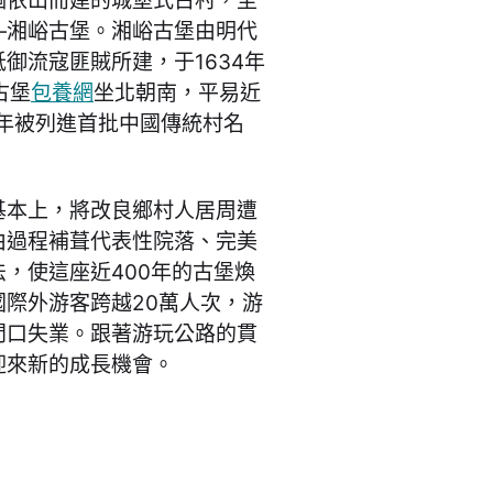
個依山而建的城堡式古村，至
—湘峪古堡。湘峪古堡由明代
御流寇匪賊所建，于1634年
古堡
包養網
坐北朝南，平易近
2年被列進首批中國傳統村名
基本上，將改良鄉村人居周遭
由過程補葺代表性院落、完美
，使這座近400年的古堡煥
際外游客跨越20萬人次，游
門口失業。跟著游玩公路的貫
迎來新的成長機會。