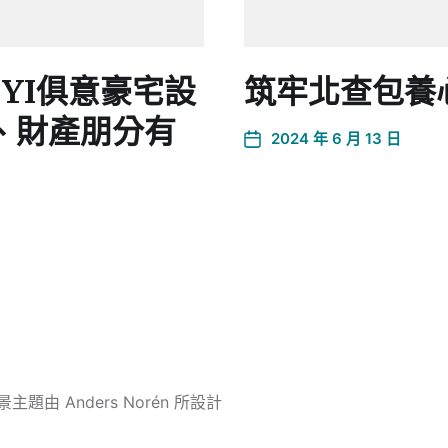
YI俱意豪宅設
筑牢北查包養
、財產朋分有
2024 年 6 月 13 日
景主題由
Anders Norén
所設計