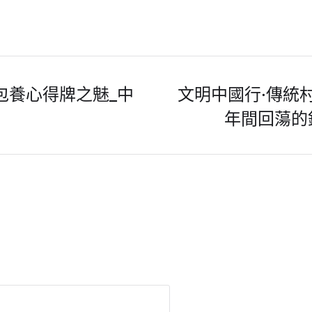
包養心得牌之魅_中
文明中國行·傳統
年間回蕩的