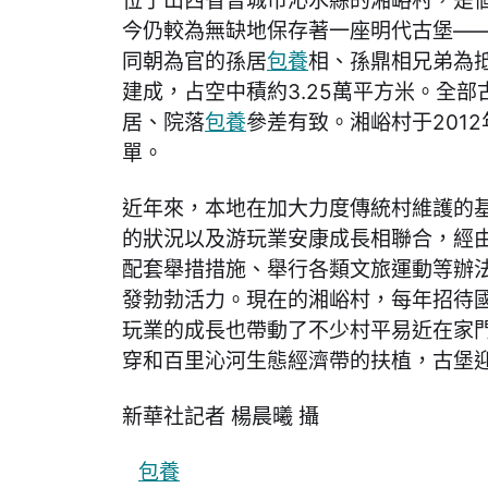
位于山西省晉城市沁水縣的湘峪村，是
今仍較為無缺地保存著一座明代古堡—
同朝為官的孫居
包養
相、孫鼎相兄弟為抵
建成，占空中積約3.25萬平方米。全部
居、院落
包養
參差有致。湘峪村于201
單。
近年來，本地在加大力度傳統村維護的
的狀況以及游玩業安康成長相聯合，經
配套舉措措施、舉行各類文旅運動等辦法
發勃勃活力。現在的湘峪村，每年招待國
玩業的成長也帶動了不少村平易近在家
穿和百里沁河生態經濟帶的扶植，古堡
新華社記者 楊晨曦 攝
包養