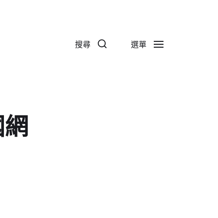
搜尋
選單
國網