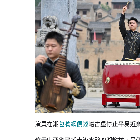
演員在湘
包養網價錢
峪古堡停止平易近樂