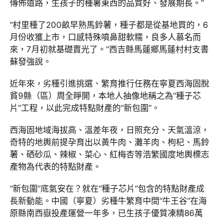
傳佈道路，生孩子的種薯東西的品質好、發展期長。”
“村里種了200畝早熟馬鈴薯，種子都是從基地買的，6
月份收獲上市，口感特殊噴鼻甜軟糯，良多人慕名而
來，7月初就基礎賣光了。”西吉縣馬蓮鄉馬蓮村村支書
蘇發強說。
近年來，劣種引進挑選、繁育推行任務在寧夏西海固脫
貧9縣（區）周全睜開，本地人抽像地稱之為“種子芯
片”工程，以此完成特點財產的“新包圍”。
西海固地域海拔高、溫差年夜，日照充分、天氣溫涼，
奇特的地輿前提孕育出以黃牛肉、灘羊肉、枸杞、馬鈴
薯、硒砂瓜、辣椒、菜心、紅梅杏等浩繁國度地輿標志
產物為代表的特點財產。
“新包圍”底氣安在？就在“種子芯片”包含的特點財產成
長新動能。中國（寧夏）劣種牛繁育中間“牛王谷”在海
原縣南西嶽投產運營一年多，已生孩子優質凍精86萬