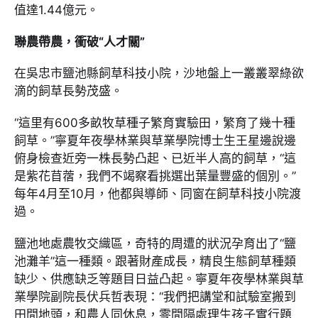
值達1.44億元。
聯農帶農，衝破“人才關”
在吳忠市鹽池縣飼草科技小院，沙地盤上一叢叢翠綠欲
滴的飼草長勢茂盛。
“這里有600多畝牧草種子繁育實驗田，繁育了幾十種
飼草。”寧夏年夜學林業與草業學院博士生王星邊說邊
俯身檢查近旁一株長勢凸起、已近半人高的飼草，“這
是紫花苜蓿，我們不竭察看挑選出葉量豐盛的個別。”
每年4月至10月，他都與導師、同窗在飼草科技小院渡
過。
鹽池地處農牧交織區，奇特的周遭的狀況孕育出了“鹽
池灘羊”這一種類。跟著財產成長，精良生態飼草種類
缺少、供應缺乏等題目日益凸起。寧夏年夜學林業與草
業學院副院長伏兵哲表現：“我們把講堂和試驗室搬到
田間地頭，和農人同休息，零間隔處理生孩子實行題