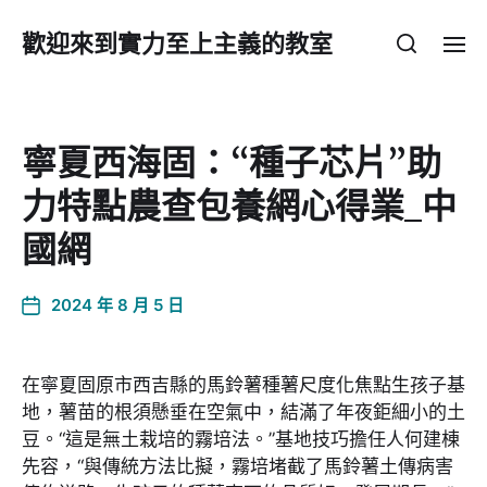
歡迎來到實力至上主義的教室
寧夏西海固：“種子芯片”助
力特點農查包養網心得業_中
國網
2024 年 8 月 5 日
在寧夏固原市西吉縣的馬鈴薯種薯尺度化焦點生孩子基
地，薯苗的根須懸垂在空氣中，結滿了年夜鉅細小的土
豆。“這是無土栽培的霧培法。”基地技巧擔任人何建棟
先容，“與傳統方法比擬，霧培堵截了馬鈴薯土傳病害