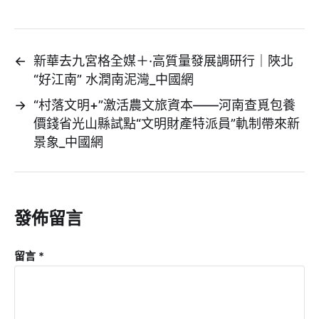
←
新華去九宮格全媒＋·高質量發展調研行｜陜北
“好江南” 水潤南泥灣_中國網
→
“村落文明+”激活農文旅資本——河南查覓包養
價錢省光山縣試點“文明財產特派員”軌制帶來新
景象_中國網
發佈留言
留言
*