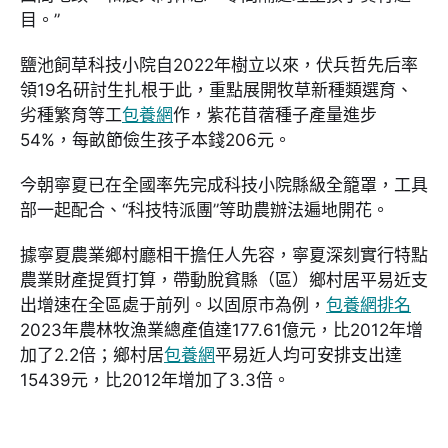
目。”
鹽池飼草科技小院自2022年樹立以來，伏兵哲先后率
領19名研討生扎根于此，重點展開牧草新種類選育、
劣種繁育等工
包養網
作，紫花苜蓿種子產量進步
54%，每畝節儉生孩子本錢206元。
今朝寧夏已在全國率先完成科技小院縣級全籠罩，工具
部一起配合、“科技特派團”等助農辦法遍地開花。
據寧夏農業鄉村廳相干擔任人先容，寧夏深刻實行特點
農業財產提質打算，帶動脫貧縣（區）鄉村居平易近支
出增速在全區處于前列。以固原市為例，
包養網排名
2023年農林牧漁業總產值達177.61億元，比2012年增
加了2.2倍；鄉村居
包養網
平易近人均可安排支出達
15439元，比2012年增加了3.3倍。