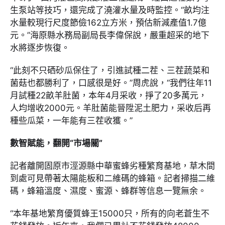
生泵站等技巧，還完成了澆灌水量及時監控。“畝均注
水量較現行尺度節儉162立方米，預估新減產值1.7億
元。”海原縣水務局副局長李偉保說，嚴重超采的地下
水將逐步恢復。
“此刻不只硒砂瓜保住了，引進試種二茬、三茬蔬菜和
菌菇也都勝利了，口感很是好。”周虎說，“我們往年11
月試種22畝羊肚菌，本年4月采收，掙了20多萬元，
人均增收2000元。羊肚菌能晉陞泥土肥力，采收后再
種些瓜菜，一年能有三茬收獲。”
數智賦能，翻開“市場關”
記者離開固原市涇源縣中華蜜蜂劣種繁育基地，草木間
到處可見帶著太陽能板和二維碼的蜂箱。記者掃描二維
碼，蜂箱溫度、濕度、蜜源、蜂群等信息一覽無余。
“本年基地繁育優質蜂王15000只，所有的向老蒼生不