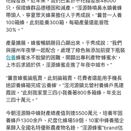
花錢發放。近年來，我們已累計不花錢發放48000
只，保證蜂群品德穩固和減產。”涇源縣噴鼻水鎮養蜂
帶頭人、寧夏眾天蜂業擔任人于秀成說，“曩昔一人養
100箱蜂，此刻能養300箱，每箱產量還能晉陞
30%。”
產量擴展，蜂蜜暢銷題目凸顯出來。于秀成說：“我們
與揚州年夜學一起配合，處理了綠色無添加前提下瓶裝
包養
蜂蜜水不蛻變的困難，開闢出專利產物‘蜂蜜水’，
上市后求過於供，涇源蜂蜜走進了年夜中城市。”
“曩昔蜂蜜論瓶賣，此刻論箱賣，花費者還能用手機長
途認養蜂箱完成‘云養蜂’。”涇河源鎮北營村養蜂戶馬建
霞說，“此刻我家里三四小我養著800多箱蜂，年支出
三四十萬元。”
今朝涇源縣中蜂財產總產值到達5500萬元，培養牢固
養蜂戶1300余戶、尺度化蜂場59個，10家中蜂養殖企
業歸入全國名特優新農產物名錄，“涇源蜂蜜”brand估