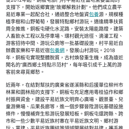
支撐下，開始返鄉實施“故鄉解救計劃”。他們成立農平
易近專業一起配合社，通過整合地盤資
包養
源，規模種
植李樹和山野葡萄，發展特點鄉村游玩。適逢精準扶貧
周全推進，銅板屯硬化水泥路，安裝太陽能路燈，建築
人畜飲水工程以及停車場、環村觀光途徑、滴灌工程、
游客招待中間、游玩公廁等一批基礎設施，村平易近自
辦農家樂和平易近宿
包養網
，發展山村游玩。2018
年，銅板屯實現整體脫貧，古村煥發重生機，成為遠近
聞名的“廣西鄉土特點示范村”，每年吸引成千上萬的游
客前來尋覓鄉愁。
近兩年，在結對幫扶的廣東省遂溪縣和后援單位柳州市
林業和園林局的支撐下，銅板屯充足應用粵桂協作和鄉
村振興資金，建設平易近族文明齊心廣場、觀景臺、兒
童游樂場、瓜果長廊等，進一個步驟晉陞游玩基礎設施
條件，慢慢補齊生態游玩發展短板。銅板屯還跨縣、跨
市和一些少數平易近族村寨在平易近族文明、鄉村游
玩、黨建、平易近族團結等領域開展結對共建，攜手推