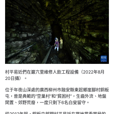
村平易近們在巖穴里維修人飲工程設備（2022年8月
20日攝）。
位于年夜山深處的廣西柳州市融安縣東起鄉崖腳村銅板
屯，曾是典範的“空巢村”和“貧困村”，生齒外流、地盤
閑置、郊野荒廢，一度只剩下6名白叟留守。
從2012年起，銅板屯部門村平易近在當地黨委當局的