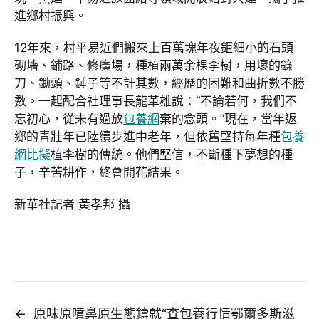
進鄉村振興。
12年來，村平易近們搬來上百萬塊年夜鉅細小的石頭
砌墻、鋪路、修廣場，種植兩萬余棵李樹，用壞的鐮
刀、鋤頭、錘子等不計其數，經歷的困難和曲折數不勝
數。一起配合社理事長龍革雄說：“不論若何，我們不
忘初心，從未有過放
包養網
棄的念頭。”現在，當年返
鄉的青壯年已陸續步進中老年，但依舊堅持每年種
包養
網比擬
植李樹的傳統。他們堅信，不斷種下夢想的種
子，辛苦耕作，終會開花結果。
新華社記者 黃孝邦 攝
←
原味原噴鼻原生態鑄就“查包養行情鄂爾多斯滋