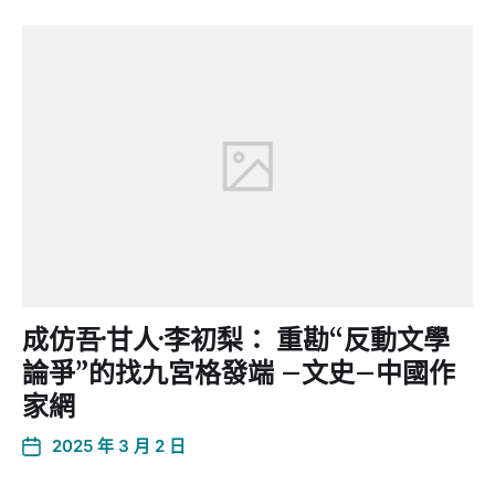
成仿吾·甘人·李初梨： 重勘“反動文學
論爭”的找九宮格發端 –文史–中國作
家網
2025 年 3 月 2 日