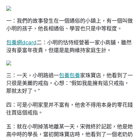
一：我們的故事發生在一個通俗的小鎮上，有一個叫做
小明的孩子，他長相通俗、學習也只是中等程度。
包養網dcard
二：小明的怙恃經營著一家小商舖，雖然
沒有豪富年夜貴，但還是能夠維持家庭生計。
三：一天，小明路過一
包養
包養
家珠寶店，他看到了一
只很是美麗的戒指，心想：“假如我能擁有這只戒指，
那就太好了。”
四：可是小明家里并不富有，他舍不得用本身的零花錢
往買這個戒指。
五：就在小明掉落地離某一天，宋微終於記起，他是她
高中時的學長，當初開珠寶店時，他看到了一個老奶奶