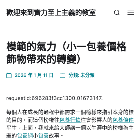
歡迎來到實力至上主義的教室
模範的氣力（小一包養價格
飾物帶來的轉變）
2026 年 1 月 11 日
分類:
未分類
requestId:696283f3cc1300.01673147.
每個人在成長的過程中都需求一個榜樣來指引本身的標
的目的，而這個榜樣往
包養行情
往會影響人的
包養條件
平生。上面，我就來給大師講一個以生涯中的榜樣為主
題的
包養網
小
包養
故事。