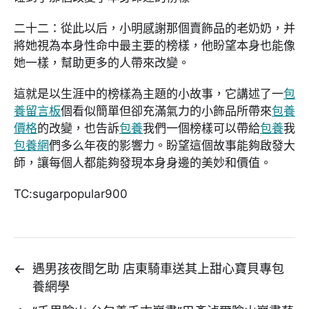
二十二：從此以后，小明感謝那個賣飾品的老奶奶，并
將她視為本身性命中最主要的榜樣，他盼望本身也能像
她一樣，幫助更多的人帶來改變。
這就是以生涯中的榜樣為主題的小故事，它講述了一
包
養留言板
個看似簡單但卻充滿氣力的小飾品所帶來
包養
價格
的改變，也告訴
包養
我們一個榜樣可以帶給
包養
我
包養網
們多么年夜的影響力。盼望這個故事能夠啟發大
師，讓每個人都能夠發現本身身邊的美妙和價值。
TC:sugarpopular900
←
遇男孩夜間乞助 店東騎車送其上甜心寶貝專包
養網學