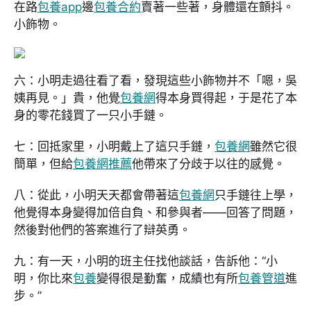
在路
包養app
邊
包養合約
賣著一些著，身體還在顫抖。
小飾物。
六：小明走過往看了看，發現這些小飾物并不「嗯，吳
姨再見。」貴，他覺
包養網
得本身買得起，于是花了本
身的零花錢買了一只小手鏈。
七：回抵家里，小明戴上了這只手鏈，
包養網
雖然它很
簡單，但給
包養網推薦
他帶來了分歧于以往的感覺。
八：從此，小明天天都會帶著這
包養網
只手鏈往上學，
他覺得本身變得加倍自負、和參與者——回答了問題，
然後對他們的答案進行了辯英勇。
九：有一天，小明的班主任找他談話，告訴他：“小
明，你比來
包養
變得很是勤奮，成績也有所
包養管道
進
步。”