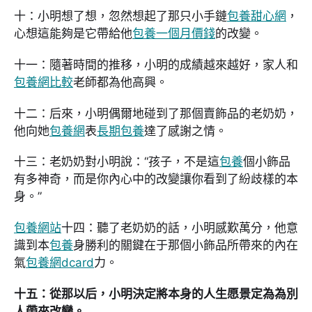
十：小明想了想，忽然想起了那只小手鏈
包養甜心網
，
心想這能夠是它帶給他
包養一個月價錢
的改變。
十一：隨著時間的推移，小明的成績越來越好，家人和
包養網比較
老師都為他高興。
十二：后來，小明偶爾地碰到了那個賣飾品的老奶奶，
他向她
包養網
表
長期包養
達了感謝之情。
十三：老奶奶對小明說：“孩子，不是這
包養
個小飾品
有多神奇，而是你內心中的改變讓你看到了紛歧樣的本
身。”
包養網站
十四：聽了老奶奶的話，小明感歎萬分，他意
識到本
包養
身勝利的關鍵在于那個小飾品所帶來的內在
氣
包養網dcard
力。
十五：從那以后，小明決定將本身的人生愿景定為為別
人帶來改變。