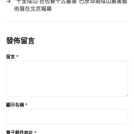
→
“千里陰山·台包養千古巖畫”巴彥淖爾陰山巖畫藝
術展在北京揭幕
發佈留言
留言
*
顯示名稱
*
電子郵件地址
*