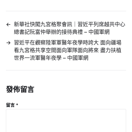
←
新華社快闖九宮格聚會訊｜習近平列席越共中心
總書記阮富仲舉辦的接待典禮 – 中國軍網
→
習近平在觀察陸軍軍醫年夜學時誇大 面向疆場
看九宮格共享空間面向軍隊面向將來 盡力扶植
世界一流軍醫年夜學 – 中國軍網
發佈留言
留言
*