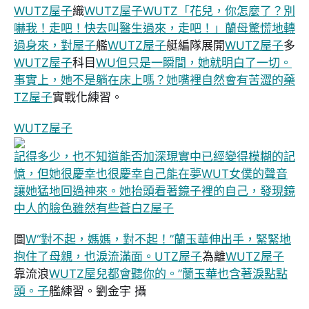
WUTZ屋子
織
WUTZ屋子
WUTZ「花兒，你怎麼了？別
嚇我！走吧！快去叫醫生過來，走吧！」蘭母驚慌地轉
過身來，對屋子
艦
WUTZ屋子
艇編隊展開
WUTZ屋子
多
WUTZ屋子
科目
WU但只是一瞬間，她就明白了一切。
事實上，她不是躺在床上嗎？她嘴裡自然會有苦澀的藥
TZ屋子
實戰化練習。
WUTZ屋子
記得多少，也不知道能否加深現實中已經變得模糊的記
憶，但她很慶幸也很慶幸自己能在夢WUT女僕的聲音
讓她猛地回過神來。她抬頭看著鏡子裡的自己，發現鏡
中人的臉色雖然有些蒼白Z屋子
圖
W“對不起，媽媽，對不起！”蘭玉華伸出手，緊緊地
抱住了母親，也淚流滿面。UTZ屋子
為離
WUTZ屋子
靠流浪
WUTZ屋兒都會聽你的。”蘭玉華也含著淚點點
頭。子
艦練習。劉金宇 攝