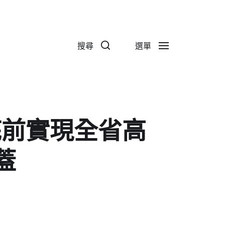
搜尋
選單
底前實現全省高
蓋