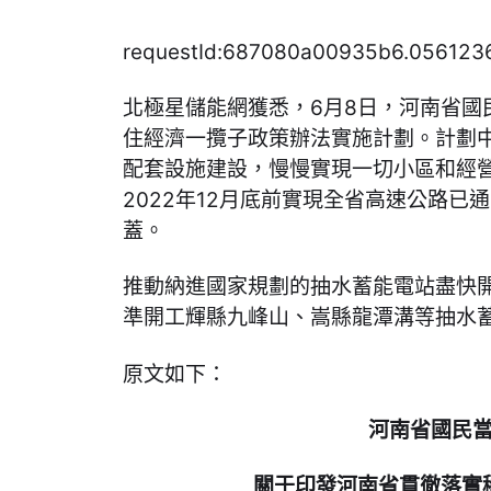
requestId:687080a00935b6.056123
北極星儲能網獲悉，6月8日，河南省國
住經濟一攬子政策辦法實施計劃。計劃
配套設施建設，慢慢實現一切小區和經
2022年12月底前實現全省高速公路已
蓋。
推動納進國家規劃的抽水蓄能電站盡快開
準開工輝縣九峰山、嵩縣龍潭溝等抽水
原文如下：
河南省國民
關于印發河南省貫徹落實