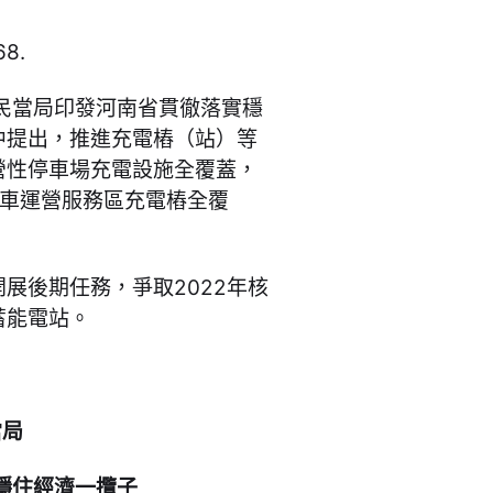
68.
民當局印發河南省貫徹落實穩
中提出，推進充電樁（站）等
營性停車場充電設施全覆蓋，
通車運營服務區充電樁全覆
展後期任務，爭取2022年核
蓄能電站。
當局
穩住經濟一攬子