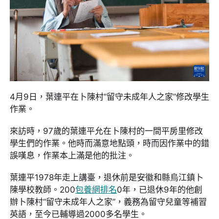
4月9日，葉連平在卜陳村“留守未成年人之家”修改學生
作業。
來訪時，97歲的葉連平允在卜陳村的一間平房里修改
學生們的作業。他時而滿意地點頭，時而因作業中的錯
誤嘆息，作業本上滿是他的批注。
葉連平1978年走上講臺，退休前是安徽和縣烏江鎮卜
陳學校教師。200
包養網排名
0年，已退休9年的他創
辦卜陳村“留守未成年人之家”，義務為留守兒童等補習
英語，至今已輔導過2000多名學生。