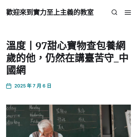
歡迎來到實力至上主義的教室
溫度丨97甜心寶物查包養網
歲的他，仍然在講臺苦守_中
國網
2025 年 7 月 6 日