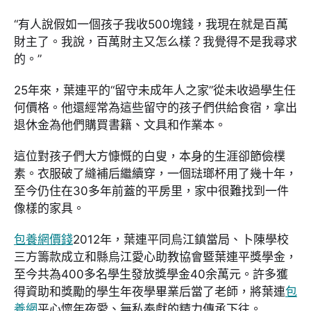
“有人說假如一個孩子我收500塊錢，我現在就是百萬
財主了。我說，百萬財主又怎么樣？我覺得不是我尋求
的。”
25年來，葉連平的“留守未成年人之家”從未收過學生任
何價格。他還經常為這些留守的孩子們供給食宿，拿出
退休金為他們購買書籍、文具和作業本。
這位對孩子們大方慷慨的白叟，本身的生涯卻節儉樸
素。衣服破了縫補后繼續穿，一個琺瑯杯用了幾十年，
至今仍住在30多年前蓋的平房里，家中很難找到一件
像樣的家具。
包養網價錢
2012年，葉連平同烏江鎮當局、卜陳學校
三方籌款成立和縣烏江愛心助教協會暨葉連平獎學金，
至今共為400多名學生發放獎學金40余萬元。許多獲
得資助和獎勵的學生年夜學畢業后當了老師，將葉連
包
養網
平心懷年夜愛、無私奉獻的精力傳承下往。