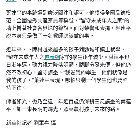
葉連平的事跡遭到廣泛關注和認可。他獲得全國品德模
范、全國優秀共產黨員等稱號，“留守未成年人之家”的
墻上掛著社會各界送的錦旗。面對榮譽和表揚，葉連平
說本身只是做了一名教師應該做的事。
近年來，卜陳村越來越多的孩子到縣城和鎮上就學，
“留守未成年人之
包養網
家”的學生逐年減少。葉連平也
日漸年邁，聽力視力降落明顯，腿腳愈發未便。但他仍
然不改初心，堅守講臺。“我愛我的學生，他們就像是
我的孩子。”葉連平表現，哪怕只剩一個學生他也要堅
持下往。
師者如光，微乃至遠。年近百歲仍深耕三尺講臺的葉連
平，如一束長明的燭光，照亮農村孩子未來的路。
新華社記者 劉軍喜 攝