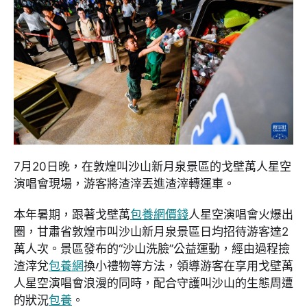
7月20日晚，在敦煌叫沙山新月泉景區的戈壁萬人星空
演唱會現場，游客將渣滓丟進渣滓轉運車。
本年暑期，跟著戈壁萬
包養網價錢
人星空演唱會火爆出
圈，甘肅省敦煌市叫沙山新月泉景區日均招待游客達2
萬人次。景區發布的“沙山洗臉”公益運動，經由過程撿
渣滓兌
包養網
換小禮物等方法，領導游客在享用戈壁萬
人星空演唱會浪漫的同時，配合守護叫沙山的生態周遭
的狀況
包養
。