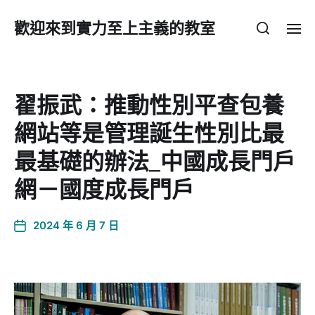
歡迎來到實力至上主義的教室
翟振武：推動性別平查包養
網站等是管理誕生性別比最
最基礎的辦法_中國成長門戶
網－國度成長門戶
2024 年 6 月 7 日