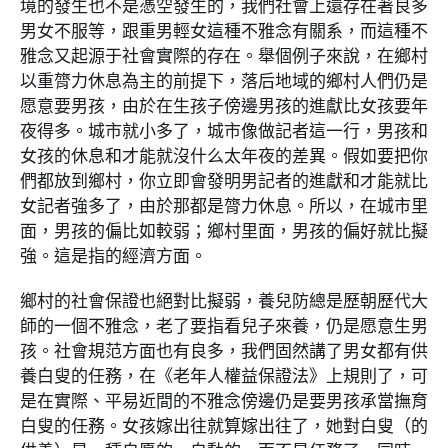
境的發生也不是憑空發生的，我們社會上還存在著良多
男女不服等，跟重男輕女這種不雅念有關系，而這種不
雅念又起源于社會實際的存在。舉個例子來說，在鄉村
以重膂力休息為主的前提下，落后地域的鄉村人們仍是
愿意要男孩，由於在生孩子傍邊男孩的進獻比女孩要年
夜得多。城市就小多了，城市像做記者這一行，男孩和
女孩的休息和才能就沒什么太年夜的差異。假如要把你
們都放到鄉村，你立即會發明男記者的進獻和才能就比
女記者強多了，由於那都是膂力休息。所以，在城市里
面，男孩的偏比如較弱；鄉村里面，男孩的偏好就比擬
強。這是指的經濟方面。
鄉村的社會保證也絕對比擬弱，養兒防總是歷朝歷代大
師的一個不雅念，老了要指看兒子來養，仍是愿意生男
孩。社會規范方面也有良多，我們固然講了男女都有供
養白叟的任務，在《老年人權益保證法》上規則了，可
是在實際、平易近間的不雅念傍邊仍是要男孩承當撫育
白叟的任務。女孩嫁出往就算嫁出往了，她對白叟（的