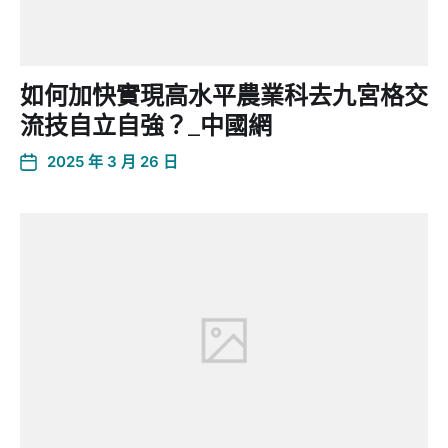
如何加快實現高水平農業科去九宮格交
流技自立自強？_中國網
2025 年 3 月 26 日