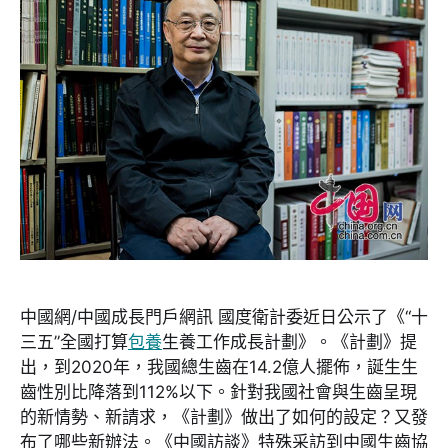
中國網/中國成長門戶網訊 國度衛計委近日公示了《“十
三五”全國打算
包養
生養工作成長計劃》。《計劃》提
出，到2020年，我國總生齒在14.2億人擺佈，誕生生
齒性別比降落到112%以下。針對我國社會與生齒呈現
的新情勢、新請求，《計劃》做出了如何的設定？又發
布了哪些新辦法。《中國訪談》特殊采訪到中國生齒協