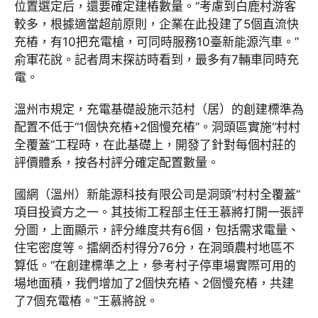
位置選定后，還要確定建樁數量。“考慮到白鹿村游客
較多，根據適當超前原則，企業在此投建了5個直流快
充樁，有10把充電槍，可同時服務10臺新能源汽車。”
俞軍花說。記者周末探訪時看到，最多有7輛車同時充
電。
溫州市規定，充電基礎設施示范村（居）的創建標準為
配置不低于“1個快充樁+2個慢充樁”。洞頭區實施“村村
全覆蓋”工程時，在此基礎上，開發了針對每個村莊的
評價體系，按各村評分確定配置數量。
國網（溫州）新能源科技有限公司是洞頭“村村全覆蓋”
項目投資方之一。其技術工程部主任王慕將打開一張評
分圖，上面顯示，評分維度共有6個，包括需求電量、
住宅密度等。擂網岙村得分76分，在洞頭農村地區不
算低。“在創建標準之上，參考村子停車場實際可用的
場地面積，我們增加了2個快充樁、2個慢充樁，共建
了7個充電樁。”王慕將說。