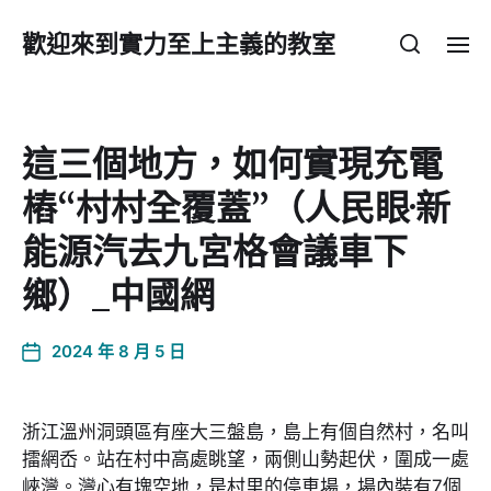
歡迎來到實力至上主義的教室
這三個地方，如何實現充電
樁“村村全覆蓋”（人民眼·新
能源汽去九宮格會議車下
鄉）_中國網
2024 年 8 月 5 日
浙江溫州洞頭區有座大三盤島，島上有個自然村，名叫
擂網岙。站在村中高處眺望，兩側山勢起伏，圍成一處
峽灣。灣心有塊空地，是村里的停車場，場內裝有7個