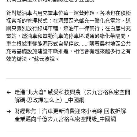
針對燃油車占用充電車位這一運營難題，各地也在積極
探索新的管理模式：在洞頭區光儲充一體化充電站，道
閘只識別放行綠牌車輛，燃油車一律禁行；在白鹿村充
電站，燃油車和電動汽車的停車區域通過綠化帶隔開，
車主根據車輛能源形式自覺停放……“隨著農村地區公共
充電基礎設施建設不斷推進，相信會有越來越多行之有
效的辦法。”蘇云波說。
←
走進“北大倉” 感受科技興農（去九宮格私密空間
解碼·思政課怎么上）_中國網
→
財經聚焦｜汽車更新消費迎來小高峰 回收拆解
產業邁向千億去九宮格私密空間級_中國網