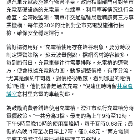
源汽車充電設施運行監管平臺，政府相關部門可對全市
充電基礎設施的充電量、在線率、利用率等情況進行全
覆蓋、全時段監測。南京市交通運輸局還聘請第三方專
業機構，每年按30%的比例對全市充電設施進行抽
檢，確保安全穩定運行。
管好還得用好。“充電樁使用存在峰谷現象，要分時段
制定運營策略。”蘇云波舉例說，擂網岙村游客較多，
每到節假日，充電車輛往往需要排隊。充電樁的運營
方，便會根據充電熱力圖，動態調整價格，有序分流。
“尤其是網約車司機，對價格很敏感，看到哪里的電價
低1毛錢，他們就會趕過去充電。”倪建伍時時留
共享會
議室
意村里充電的車輛動態。
為鼓勵消費者錯峰使用充電樁，澄江市執行充電樁分時
電價政策。“一共分為3檔。最高的為上午9時至12時、
下午5時至晚10時的使用高峰期，每千瓦時0.68元；最
低的為晚11時至次日早上7時，僅0.48元。”南方電網
云南玉溪澄江供電局副總經理丁五強說。