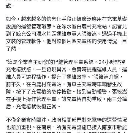
說。
如今，越來越多的信息化手段正被廣泛應用在充電基礎
設施的運營管理環節。在溧水區白鹿村充電站，記者見
到了鯨充公司溧水片區運維負責人張筱嵩。通過手機上
安裝的管理軟件，他對整個片區充電樁的使用情況一目
了然。
“這是企業自主研發的智能管理平臺系統，24小時監控
充電樁狀態，一旦發現異常，會實時提醒運維人員。運
維人員可遠程操作，提升了運維效率。”張筱嵩介紹，
前不久，在白鹿村充電站，有車主充電時車輛發生故
障，按下了充電樁的急停按鍵。接到自動報警，張筱嵩
在手機上操作管理平臺，讓充電樁自動重啟。兩三分鐘
后，充電樁就恢復正常。
不僅企業實時關注，政府相關部門對充電樁的運營情況
也愈加重視。在南京，所有充電設施已接入南京市新能