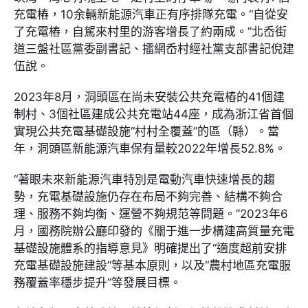
充電樁，10余輛新能源汽車正有序排隊充電。“自從安
了充電樁，自駕來村里的游客增長了約兩成。”北岙街
道三盤社區黨委副書記、擂網岙村經社黨支部書記倪建
伍說。
2023年8月，洞頭區在尚未安裝公共充電樁的41個建
制村、3個社區建成公共充電站44座，成為浙江省首個
實現公共充電基礎設施“村村全覆蓋”的區（縣）。當
年，洞頭區新能源汽車保有量較2022年增長52.8%。
“著眼未來新能源汽車特別是電動汽車快速增長的趨
勢，充電基礎設施仍存在布局不夠完善、結構不夠合
理、服務不夠均衡、運營不夠規范等問題。”2023年6
月，國務院辦公廳印發的《關于進一步構建高質量充電
基礎設施體系的指導意見》明確提出了“適度超前安排
充電基礎設施建設”等基本原則，以及“農村地區充電服
務覆蓋率穩步提升”等發展目標。