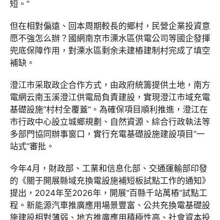
短。”
但在相對偏遠、回本周期較長的鄉村，民營企業投資意
愿不強怎么辦？國網南京市溧水區供電公司等國企發揮
兜底保障作用，對溧水區剩余未建樁建制村完成了填空
補缺。
澄江市采取政企合作方式，由政府統籌提供土地，南方
電網云南玉溪澄江供電局負責建設，實現澄江市域充電
基礎設施“村村全覆蓋”。為確保項目順利推進，澄江在
市行政中心設立城鄉規劃、自然資源、綜合行政執法等
多部門協同辦事窗口，實行充電基礎設施建設項目“一
站式”審批。
今年4月，財政部、工業和信息化部、交通運輸部印發
的《關于開展縣域充換電設施補短板試點工作的通知》
提出，2024年至2026年，開展“百縣千站萬樁”試點工
程。新能源汽車推廣應用場景豐富、公共充換電基礎設
施建設相對薄弱、地方推廣應用積極性高、社會資本投