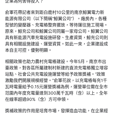
企業為何舍得投入？
俞軍花帶記者來到距白鹿村10公里的南京鯨翼電力新
能源有限公司（以下簡稱“鯨翼公司”）。廠房內，各種
型號的變壓器、充電樁整齊擺放，等待運往施工現場。
原來，鯨充公司和鯨翼公司同屬一家母公司。鯨翼公司
具有新能源汽車充電設施研發、生產資質，鯨充公司則
具有相關設施建設、運營資質。如此一來，企業建設成
本自主可控，優勢明顯。
相關政策也助力農村充電樁建設。今年5月，南京市出
臺政策，對各區所屬建制村新建的直流充電樁獨立增容
站點、社會公共充電設施運營等給予政策獎補。“政策
激勵我們開展規模經營。”俞軍花說，以充電樁每充1千
瓦時電量給予0.15元運營獎補為例，運營單位需在全市
范圍內年度充電量達到300萬千瓦時（含）以上，全年
在線率超過90%（含）方可申領。
獎補政策的作用是培育市場，發揮造血功能，在企業經