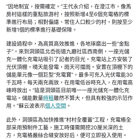
“因地制宜，按需確定。”王代永介紹，在澄江市，像馬
房村這樣的重點旅游村，按照新增4至6個充電樁的標
準進行布局；相對偏遠、常住人口較少的村，則按至少
新增1個的標準進行基礎保障。
建設過程中，為高質高效推進，各地琢磨出一些“金點
子”。來到洞頭區北岙街道九廳社區西南側，一座光儲
充一體化充電站吸引了記者的目光。充電站上方安裝了
光伏頂棚，晴天能發電，雨天可擋雨。安置在頂棚下的
儲能單元像一個巨型“充電寶”，最多可充入光伏電能30
千瓦時。每天兩充兩放，在用電低谷時充入，在用電高
峰時放出。“這是洞頭區目前唯一一座光儲充一體化充
電站。儲能數量
時租
雖然不算大，但具有較強的示范作
用。”蘇云波表示
個人空間
。
此外，洞頭區為加快推進“村村全覆蓋”工程，充電樁全
部采用預制件工藝，施工時僅需開挖20厘米深的土
方，充電樁嚴絲合縫安放好后，便可立即投入使用。