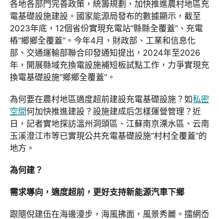
各地各部門完善政策，統籌規劃，加快推進農村地區充
電基礎設施建設。國家能源局發布的數據顯示，截至
2023年底，12個省份實現充電站“縣縣全覆蓋”、充電
樁“鄉鄉全覆蓋”。今年4月，財政部、工業和信息化
部、交通運輸部聯合印發通知提出，2024年至2026
年，開展縣域充換電設施補短板試點工作，力爭實現充
換電基礎設施“鄉鄉全覆蓋”。
為何要在農村地區適度超前建設充電基礎設施？如
私密
空間
何加快推進建設？設施建成后怎樣運營管理？近
日，記者實地探訪溫州洞頭區、江蘇南京溧水區、云南
玉溪澄江市等已實現公共充電基礎設施“村村全覆蓋”的
地方。
為何建？
需求導向，適度超前，更好支持新能源汽車下鄉
跟隨倪建伍在海邊漫步，海風拂面，風景秀麗。擂網岙