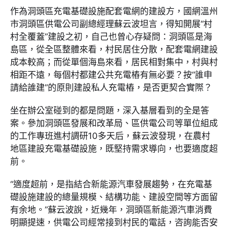
作為洞頭區充電基礎設施配套電網的建設方，國網溫州
市洞頭區供電公司副總經理蘇云波坦言，得知開展“村
村全覆蓋”建設之初，自己也曾心存疑問：洞頭區是海
島區，從全區整體來看，村民居住分散，配套電網建設
成本較高；而從單個海島來看，居民相對集中，村與村
相距不遠，每個村都建公共充電樁有無必要？按“誰申
請給誰建”的原則建設私人充電樁，是否更契合實際？
坐在辦公室碰到的都是問題，深入基層看到的全是答
案。參加洞頭區發展和改革局、區供電公司等單位組成
的工作專班進村調研10多天后，蘇云波發現，在農村
地區建設充電基礎設施，既堅持需求導向，也要適度超
前。
“適度超前，是指結合新能源汽車發展趨勢，在充電基
礎設施建設的總量規模、結構功能、建設空間等方面留
有余地。”蘇云波說，近幾年，洞頭區新能源汽車消費
明顯提速，供電公司經常接到村民的電話，咨詢能否安