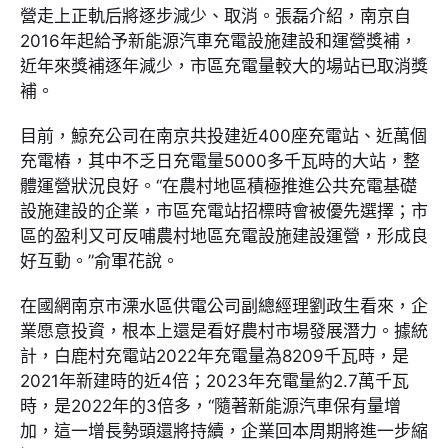
營走上正軌后將逐步減少、取消。張磊介紹，南京自
2016年起給予新能源汽車充電設施建設和運營獎補，
近年來獎補逐年減少，市區充電量較大的場站已取消獎
補。
目前，鯨充公司在南京共投建近400座充電站、近萬個
充電樁，其中不乏日充電量5000多千瓦時的大站，整
體運營狀況良好。“在農村地區積極推進公共充電基礎
設施建設的企業，市區充電站招標時會被優先選擇；市
區的盈利又可反哺農村地區充電設施建設運營，形成良
好互動。”俞軍花說。
在國網南京市溧水區供電公司副總經理劉政生看來，企
業愿意投資，根本上還是看好農村市場發展潛力。據統
計，白鹿村充電站2022年充電量為8209千瓦時，是
2021年新建時的近4倍；2023年充電量約2.7萬千瓦
時，是2022年的3倍多，“隨著新能源汽車保有量增
加，這一增長勢頭還將持續，企業回本周期將進一步縮