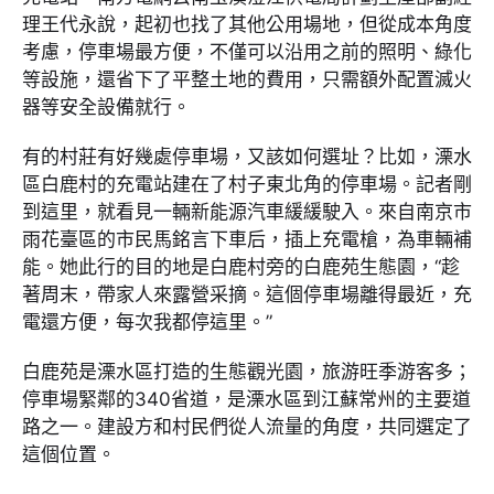
理王代永說，起初也找了其他公用場地，但從成本角度
考慮，停車場最方便，不僅可以沿用之前的照明、綠化
等設施，還省下了平整土地的費用，只需額外配置滅火
器等安全設備就行。
有的村莊有好幾處停車場，又該如何選址？比如，溧水
區白鹿村的充電站建在了村子東北角的停車場。記者剛
到這里，就看見一輛新能源汽車緩緩駛入。來自南京市
雨花臺區的市民馬銘言下車后，插上充電槍，為車輛補
能。她此行的目的地是白鹿村旁的白鹿苑生態園，“趁
著周末，帶家人來露營采摘。這個停車場離得最近，充
電還方便，每次我都停這里。”
白鹿苑是溧水區打造的生態觀光園，旅游旺季游客多；
停車場緊鄰的340省道，是溧水區到江蘇常州的主要道
路之一。建設方和村民們從人流量的角度，共同選定了
這個位置。