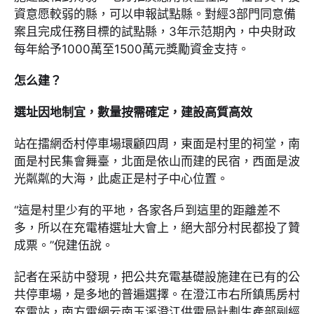
資意愿較弱的縣，可以申報試點縣。對經3部門同意備
案且完成任務目標的試點縣，3年示范期內，中央財政
每年給予1000萬至1500萬元獎勵資金支持。
怎么建？
選址因地制宜，數量按需確定，建設高質高效
站在擂網岙村停車場環顧四周，東面是村里的祠堂，南
面是村民集會舞臺，北面是依山而建的民宿，西面是波
光粼粼的大海，此處正是村子中心位置。
“這是村里少有的平地，各家各戶到這里的距離差不
多，所以在充電樁選址大會上，絕大部分村民都投了贊
成票。”倪建伍說。
記者在采訪中發現，把公共充電基礎設施建在已有的公
共停車場，是多地的普遍選擇。在澄江市右所鎮馬房村
充電站，南方電網云南玉溪澄江供電局計劃生產部副經