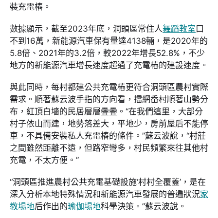
裝充電樁。
數據顯示，截至2023年底，洞頭區常住人
舞蹈教室
口
不到16萬，新能源汽車保有量達4138輛，是2020年的
5.8倍、2021年的3.2倍，較2022年增長52.8%，不少
地方的新能源汽車增長速度超過了充電樁的建設速度。
與此同時，每村都建公共充電樁更符合洞頭區農村實際
需求。順著蘇云波手指的方向看，擂網岙村順著山勢分
布，紅頂白墻的民居層層疊疊。“在我們這里，大部分
村子依山而建，地勢落差大，平地少，房前屋后不能停
車，不具備安裝私人充電樁的條件。”蘇云波說，“村莊
之間雖然距離不遠，但路窄彎多，村民頻繁來往其他村
充電，不太方便。”
“洞頭區推進農村公共充電基礎設施‘村村全覆蓋’，是在
深入分析本地特殊情況和新能源汽車發展的普遍狀況
家
教場地
后作出的
瑜伽場地
科學決策。”蘇云波說。