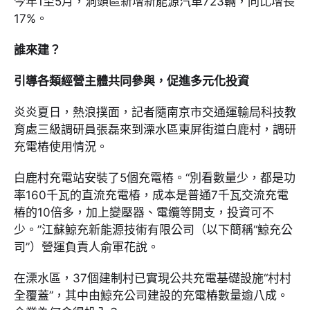
今年1至5月，洞頭區新增新能源汽車723輛，同比增長
17%。
誰來建？
引導各類經營主體共同參與，促進多元化投資
炎炎夏日，熱浪撲面，記者隨南京市交通運輸局科技教
育處三級調研員張磊來到溧水區東屏街道白鹿村，調研
充電樁使用情況。
白鹿村充電站安裝了5個充電樁。“別看數量少，都是功
率160千瓦的直流充電樁，成本是普通7千瓦交流充電
樁的10倍多，加上變壓器、電纜等開支，投資可不
少。”江蘇鯨充新能源技術有限公司（以下簡稱“鯨充公
司”）營運負責人俞軍花說。
在溧水區，37個建制村已實現公共充電基礎設施“村村
全覆蓋”，其中由鯨充公司建設的充電樁數量逾八成。