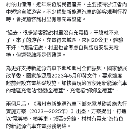
村依山傍海，近年來發展民宿產業，主要接待浙江省內
中短途自駕游客。不少駕駛新能源汽車的游客規劃行程
時，會提前咨詢村里有無充電設施。
“過去，很多游客聽說村里沒有充電樁，干脆就不來
了。來了的游客，充電得去城區，來回20公里，體驗
不好。”倪建伍說，村里也曾考慮自掏腰包安裝充電
樁，但運營維護是個難題。
為更好支持新能源汽車下鄉和鄉村全面振興，國家發展
改革委、國家能源局2023年5月印發文件，要求適度
超前建設充電基礎設施，加快實現適宜使用新能源汽車
的地區充電站“縣縣全覆蓋”、充電樁“鄉鄉全覆蓋”。
兩個月后，《溫州市新能源汽車下鄉充電基礎設施先行
實施方案（2023—2025年）》出臺。方案提出，打造
以“電等樁、樁等車，城區5分鐘、村村有電充”為特色
的新能源汽車充電服務網絡。