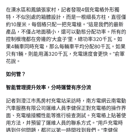
在溧水區和鳳鎮張家村，記者發現4個充電樁外形獨
特，不似別處的箱體設計，而是一根細長方柱，直徑僅
約10厘米，每個樁只配一把充電槍。“這是我們的最新
產品，不僅占地面積小，還可以動態分配功率。所有的
控制模塊都在旁邊的‘大盒子’里，總功率320千瓦。如
果4輛車同時充電，那么每輛車平均分配80千瓦。如果
只有1輛，則能用滿320千瓦，充電速度會更快。”俞軍
花說。
如何管？
智能管理提升效率，分時運營有序分流
記者到澄江市馬房村充電站采訪時，南方電網云南電動
汽車服務有限公司運維人員李健保正對充電樁的操作界
面、充電槍接觸性能等進行檢查測試。充電樁上貼著使
用方法，并預留了運維人員的聯系方式。“用戶充電時
遇到任何問題，都可以第一時間找到我們。”李健保