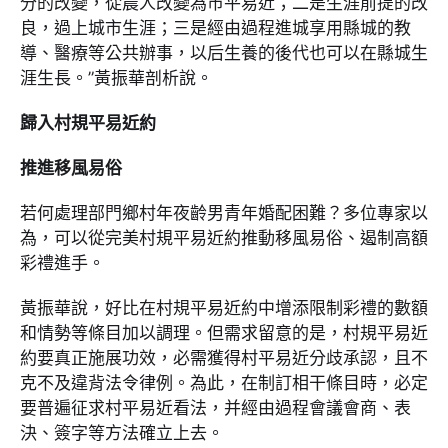
分的改變，從農人改變為市平易近；二是生涯前提的改
良，過上城市生涯；三是經由過程進城享用縣城的教
導、醫療等公共辦事，以后生養的後代也可以在縣城生
涯生長。”黃振華剖析說。
歸入村規平易近約
推進移風易俗
若何處理部門鄉村年夜齡男青年婚配困難？多位專家以
為，可以從完美村規平易近約推動移風易俗、遏制高額
彩禮進手。
黃振華說，好比在村規平易近約中增添限制彩禮的數額
和情勢等條目加以調理。但需求留意的是，村規平易近
約要真正施展功效，必需獲得村平易近分歧承認，且不
克不及違背法令律例。為此，在制訂相干條目時，必定
要普遍征求村平易近看法，并經由過程會議會商、表
決、簽字等方法確立上去。