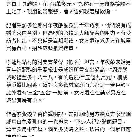
方買工具轉賬，花了8萬多元。“忽然有一天聯絡接觸不
上她了，親朋勸我報警，差人告知我這是欺騙。”
記者采訪多位鄉村年夜齡獨身男青年發明，他們沒有成
婚的來由各別，但高額的彩禮是大師配合的阻力。有受
訪者指出，不只僅是高額彩禮，女方還請求男方在城里
買房買車，招致成婚累贅過重。
李龍地點村的村支書苗偉（假名）坦言，年夜齡未婚男
青年婚配難的重要緣由是成婚所需支出過高。“周邊縣
城彩禮至多十八萬八，有的還風行‘五個九萬九’，構成
競爭攀比關系，這對良多鄉村家庭而言都是一筆巨款。
此外還有‘三金’‘五金’‘一鉆’等，女方還往往請求男方在
城里有房有車。”
作甚累贅錢？苗偉說明說，是訂親時男方給女方家里親
戚用白色累贅包的一兜禮物。“不少人視為體面題目，
煙至多用中華煙，酒至多要海之藍，珍貴的一個累贅可