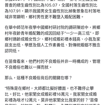
普查的總生齒性別比為105.07，全國村落生齒性別比
為107.91，顯示我國男女生齒性別比掉衡景象在村落地
域非常顯明，鄉村男性更不難墮入婚配困難。
在華中師范年夜學中國鄉村研討院的調研陳述中，將鄉
村年夜齡青年婚配難的成因回結于“一少一高三低”，即
鄉村適齡成婚女性少、鄉村成婚彩禮本錢高、小我及家
庭支出低、學歷及個人工作素養低、對傳統婚姻不雅念
認同低。
在苗偉看來，他們村的不良婚俗并非一時構成的，管理
不良婚俗也難以一揮而就。
那么，這種不良婚俗背后的關鍵在哪？
“特殊是在鄉村，大師都比擬好體面，也不難停止攀
比。好比，他家閨女成婚彩禮16萬元，我家閨女成婚
彩禮為啥才12萬元，莫非他家閨女比我家的好？”苗偉