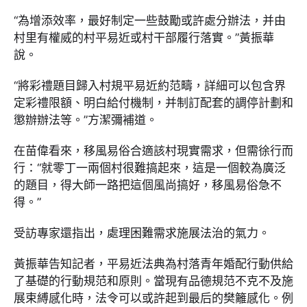
“為增添效率，最好制定一些鼓勵或許處分辦法，并由
村里有權威的村平易近或村干部履行落實。”黃振華
說。
“將彩禮題目歸入村規平易近約范疇，詳細可以包含界
定彩禮限額、明白給付機制，并制訂配套的調停計劃和
懲辦辦法等。”方潔彌補道。
在苗偉看來，移風易俗合適該村現實需求，但需徐行而
行：“就零丁一兩個村很難搞起來，這是一個較為廣泛
的題目，得大師一路把這個風尚搞好，移風易俗急不
得。”
受訪專家還指出，處理困難需求施展法治的氣力。
黃振華告知記者，平易近法典為村落青年婚配行動供給
了基礎的行動規范和原則。當現有品德規范不克不及施
展束縛感化時，法令可以或許起到最后的樊籬感化。例