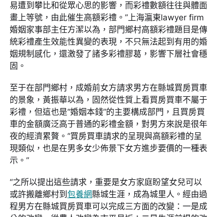
易遭到攀比和從眾心思的影響，而彩禮數額往往與體面
畫上等號，由此催生高額彩禮。”上海瀛東lawyer firm
婚姻家事部主任方潔以為，部門鄉村高額彩禮題目是傳
統彩禮產生效能性異變的表現，不只無法起到有用的婚
姻規制感化，還激發了諸多彩禮膠葛，影響下層社會穩
固。
至于在部門鄉村，成婚前女方請求男方在縣城買房買車
的景象，黃振華以為，固然從性質上看買房買車不屬于
彩禮，但這也是“婚姻本錢”的主要構成部門，且買房買
車的金額廣泛高于普通的彩禮金額，對男方來說是很年
夜的經濟累贅。“買房買車請求的呈現與高額彩禮的呈
現類似，也是在男多女少佈景下女方進步要價的一種表
示。”
“之所以提出這些請求，重要是女方家庭盼望女兒可以
或許搬離鄉村到
包養網
縣城生涯，成為城里人。經由過
程男方在縣城買房買車可以完成三方面的改變：一是成