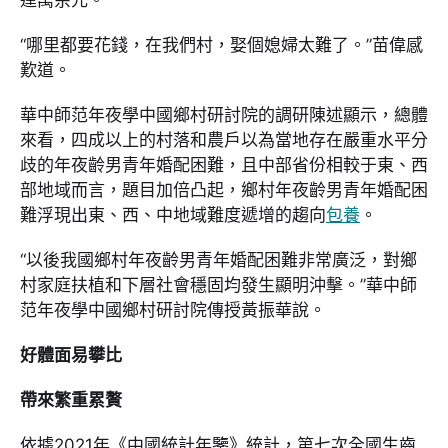
達萬余元。”
“哪里都要花錢，在我們村，娶個媳婦太難了。”苗偉感
歎道。
華中師范年夜學中國鄉村研討院的調研陳述顯示，總體
來看，四成以上的村落和農戶以為當地存在嚴重水平分
歧的年夜齡男青年婚配困難，且中部省份相較于東、西
部地域而言，題目加倍凸起，鄉村年夜齡男青年婚配困
難浮現出東、西、中地域難度遞增的趨向
包養
。
“以後我國鄉村年夜齡男青年婚配困難非常廣泛，對鄉
村家庭扶植和下層社會穩固均發生顯明沖擊。”華中師
范年夜學中國鄉村研討院傳授黃振華說。
好體面易攀比
帶來繁重累贅
依據2021年《中國統計年鑒》統計，第七次全國生齒