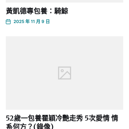
黃凱德專包養：騎鯨
2025 年 11 月 9 日
52歲一包養瞿穎冷艷走秀 5次愛情 情
系何方？(錄像)