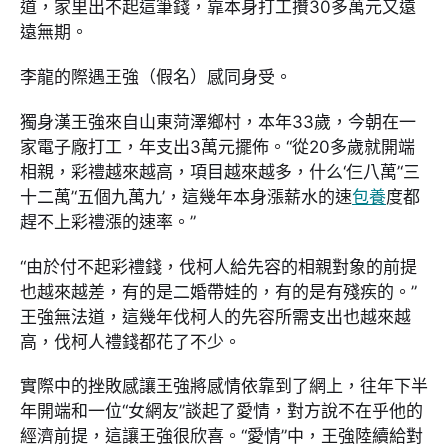
道，家里出不起這筆錢，靠本身打工攢30多萬元又遠
遠無期。
李龍的際遇王強（假名）感同身受。
獨身漢王強來自山東菏澤鄉村，本年33歲，今朝在一
家電子廠打工，年支出3萬元擺佈。“從20多歲就開端
相親，彩禮越來越高，項目越來越多，什么‘仨八萬’‘三
十二萬’‘五個九萬九’，這幾年本身漲薪水的速
包養
度都
趕不上彩禮漲的速率。”
“由於付不起彩禮錢，伐柯人給先容的相親對象的前提
也越來越差，有的是二婚帶娃的，有的是有殘疾的。”
王強無法道，這幾年伐柯人的先容所需支出也越來越
高，伐柯人禮錢都花了不少。
實際中的挫敗感讓王強將感情依靠到了網上，往年下半
年開端和一位“女網友”談起了愛情，對方說不在乎他的
經濟前提，這讓王強很欣喜。“愛情”中，王強陸續給對