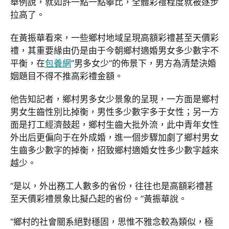
舉例說，就如許一點一點攀比，全體彩禮程度就被逐步
拉高了。
在黃振華看來，一些鄉村地域呈現高額彩禮甚至天價彩
禮，其重要緣由仍是由于今朝鄉村適婚男女多少數字不
平衡，在
包養網
“男多女少”的佈景下，男方為清楚決婚
姻題目不得不推高彩禮金額。
他告知記者，鄉村男多女少景象的呈現，一方面是鄉村
男女生齒性別比掉衡，男性多少數字多于女性；另一方
面是打工經濟鼓起，鄉村生齒大批外流，此中青年女性
外出后更偏向于在外成婚，進一個步驟加劇了鄉村男女
生齒多少數字的掉衡，招致鄉村適婚女性多少數字越來
越少。
“是以，外出務工人數多的省份，往往也是高額彩禮甚
至天價彩禮景象比擬凸起的省份。”黃振華說。
“鄉村的社會關系絕對穩固，思惟不雅念較為類似，極