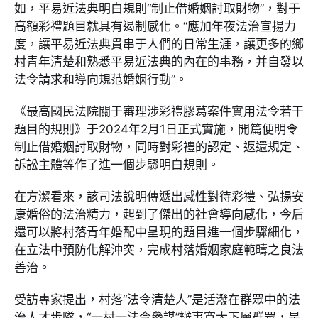
如，平易近法典明白規則“制止借婚姻討取財物”，對于
高額彩禮題目就具有遏制感化。“應加年夜法治宣揚力
度，讓平易近法典貫串于人們的日常生涯，讓更多的鄉
村青年清楚和熟悉平易近法典的內在的事務，并自發以
法令請求和導向規范婚姻行動”。
《最高國民法院關于審理涉彩禮膠葛案件實用法令若干
題目的規則》于2024年2月1日正式實施，開篇便明令
制止借婚姻討取財物，同時對彩禮的認定、返還規定、
訴訟主體等作了進一個步驟明白規則。
在方潔看來，該司法說明傳遞出感性對待彩禮、弘揚安
康婚俗的法治精力，起到了傑出的社會導向感化，今后
還可以將村落青年婚配中呈現的題目進一個步驟細化，
在立法中預防化解沖突，完成村落婚姻家庭範疇之良法
善治。
受訪專家提出，村落“法令清楚人”是活潑在群眾中的法
治人才步隊，“一村一法令參謀”辦事寬大下層群眾，是