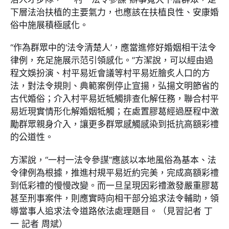
下層法治扶植的主要氣力，也應該在扶植良性、安康婚
俗中施展積極感化。
“作為群眾中的‘法令清楚人’，應當進修好婚姻相干法令
律例，充足施展示范引領感化。”方潔說，可以經由過
程文娛扮演、村平易近會議等村平易近膾炙人口的方
法，對法令規則、典範案例停止宣揚，弘揚文明節省的
古代婚俗；介入村平易近牴觸排查化解任務，聯合村平
易近現實情形化解婚姻牴觸；在處置膠葛經過歷程中激
勵群眾親身介入，讓更多群眾感觸感染到抵抗高額彩禮
的公道性。
方潔說，“一村一法令參謀”應該以本地風俗為基本、法
令律例為根據，推進村規平易近約完美，完成高額彩禮
到低彩禮的慢慢改變。而一旦呈現因彩禮激發嚴重膠葛
甚至刑事案件，則應實時向相干部分追求法令輔助，領
導當事人追求法令道路依法處理題目。（見習記者 丁
一 記者 周斌）