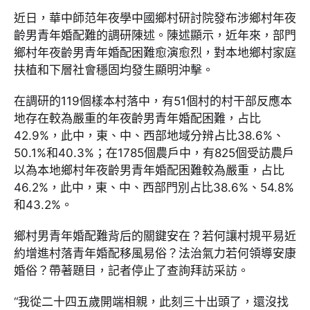
近日，華中師范年夜學中國鄉村研討院發布涉鄉村年夜
齡男青年婚配難的調研陳述。陳述顯示，近年來，部門
鄉村年夜齡男青年婚配困難愈演愈烈，對本地鄉村家庭
扶植和下層社會穩固均發生顯明沖擊。
在調研的119個樣本村落中，有51個村的村干部反應本
地存在較為嚴重的年夜齡男青年婚配困難，占比
42.9%，此中，東、中、西部地域分辨占比38.6%、
50.1%和40.3%；在1785個農戶中，有825個受訪農戶
以為本地鄉村年夜齡男青年婚配困難較為嚴重，占比
46.2%，此中，東、中、西部門別占比38.6%、54.8%
和43.2%。
鄉村男青年婚配難背后的關鍵安在？若何讓村規平易近
約增進村落青年婚配移風易俗？法治氣力若何領導安康
婚俗？帶著題目，記者停止了查詢拜訪采訪。
“我從二十四五歲開端相親，此刻三十出頭了，還沒找