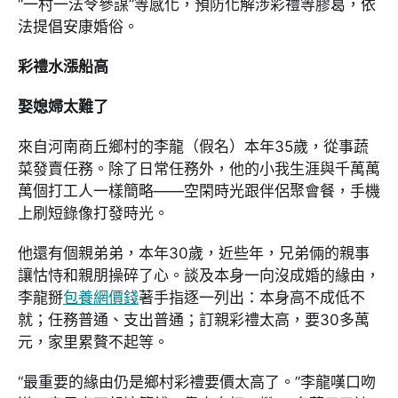
“一村一法令參謀”等感化，預防化解涉彩禮等膠葛，依
法提倡安康婚俗。
彩禮水漲船高
娶媳婦太難了
來自河南商丘鄉村的李龍（假名）本年35歲，從事蔬
菜發賣任務。除了日常任務外，他的小我生涯與千萬萬
萬個打工人一樣簡略——空閑時光跟伴侶聚會餐，手機
上刷短錄像打發時光。
他還有個親弟弟，本年30歲，近些年，兄弟倆的親事
讓怙恃和親朋操碎了心。談及本身一向沒成婚的緣由，
李龍掰
包養網價錢
著手指逐一列出：本身高不成低不
就；任務普通、支出普通；訂親彩禮太高，要30多萬
元，家里累贅不起等。
“最重要的緣由仍是鄉村彩禮要價太高了。”李龍嘆口吻