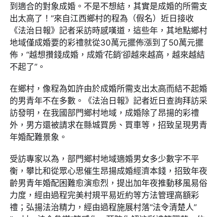
到適合的對象成婚。不是不想結，其實是成婚的所需支
出太高了！”來自江西鄉村的程為（假名）近日接收
《法治日報》記者采訪時感嘆道，這些年，其地點鄉村
地域僅成婚要的彩禮就從30萬元擺佈漲到了50萬元擺
佈，“越想攢錢成婚，成婚‘花銷’卻越來越高，越來越結
不起了”。
在鄉村，像程為如許由於成婚所需支出太高而結不起婚
的男青年不在多數。《法治日報》記者近日查詢拜訪采
訪發明，在我國部門鄉村地域，成婚除了昂揚的彩禮
外，男方還被請求在縣城買房、買車等，招致呈現男青
年婚配難景象。
受訪專家以為，部門鄉村地域適婚男女多少數字不平
衡，攀比和從眾心思催生昂揚成婚經濟本錢，招致年夜
齡男青年婚配困難愈演愈烈，提出加年夜推動移風易俗
力度，經由過程完美村規平易近約等方法管理高額彩
禮；弘揚法治精力，經由過程施展村落“法令清楚人”