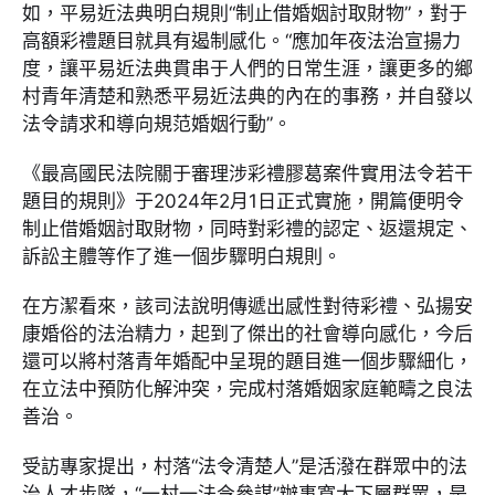
如，平易近法典明白規則“制止借婚姻討取財物”，對于
高額彩禮題目就具有遏制感化。“應加年夜法治宣揚力
度，讓平易近法典貫串于人們的日常生涯，讓更多的鄉
村青年清楚和熟悉平易近法典的內在的事務，并自發以
法令請求和導向規范婚姻行動”。
《最高國民法院關于審理涉彩禮膠葛案件實用法令若干
題目的規則》于2024年2月1日正式實施，開篇便明令
制止借婚姻討取財物，同時對彩禮的認定、返還規定、
訴訟主體等作了進一個步驟明白規則。
在方潔看來，該司法說明傳遞出感性對待彩禮、弘揚安
康婚俗的法治精力，起到了傑出的社會導向感化，今后
還可以將村落青年婚配中呈現的題目進一個步驟細化，
在立法中預防化解沖突，完成村落婚姻家庭範疇之良法
善治。
受訪專家提出，村落“法令清楚人”是活潑在群眾中的法
治人才步隊，“一村一法令參謀”辦事寬大下層群眾，是