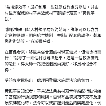
“為增添效率，最好制定一些鼓勵或許處分辦法，并由
村里有權威的村平易近或村干部履行落實。”黃振華
說。
“將彩禮題目歸入村規平易近約范疇，詳細可以包含界
定彩禮限額、明白給付機制，并制訂配套的調停計劃和
懲辦辦法等。”方潔彌補道。
在苗偉看來，移風易俗合適該村現實需求，但需徐行而
行：“就零丁一兩個村很難搞起來，這是一個較為廣泛
的題目，得大師一路把這個風尚搞好，移風易俗急不
得。”
受訪專家還指出，處理困難需求施展法治的氣力。
黃振華告知記者，平易近法典為村落青年婚配行動供給
了基礎的行動規范和原則。當現有品德規范不克不及施
展束縛感化時，法令可以或許起到最后的樊籬感化。例