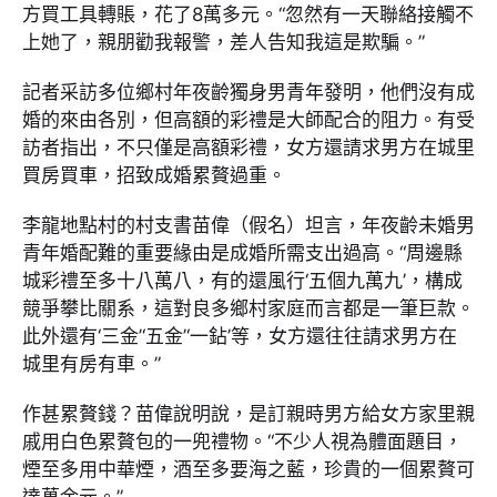
方買工具轉賬，花了8萬多元。“忽然有一天聯絡接觸不
上她了，親朋勸我報警，差人告知我這是欺騙。”
記者采訪多位鄉村年夜齡獨身男青年發明，他們沒有成
婚的來由各別，但高額的彩禮是大師配合的阻力。有受
訪者指出，不只僅是高額彩禮，女方還請求男方在城里
買房買車，招致成婚累贅過重。
李龍地點村的村支書苗偉（假名）坦言，年夜齡未婚男
青年婚配難的重要緣由是成婚所需支出過高。“周邊縣
城彩禮至多十八萬八，有的還風行‘五個九萬九’，構成
競爭攀比關系，這對良多鄉村家庭而言都是一筆巨款。
此外還有‘三金’‘五金’‘一鉆’等，女方還往往請求男方在
城里有房有車。”
作甚累贅錢？苗偉說明說，是訂親時男方給女方家里親
戚用白色累贅包的一兜禮物。“不少人視為體面題目，
煙至多用中華煙，酒至多要海之藍，珍貴的一個累贅可