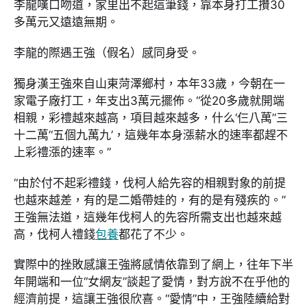
李龍嘆口吻道，家里出不起這筆錢，靠本身打工攢30
多萬元又遠遠無期。
李龍的際遇王強（假名）感同身受。
獨身漢王強來自山東菏澤鄉村，本年33歲，今朝在一
家電子廠打工，年支出3萬元擺佈。“從20多歲就開端
相親，彩禮越來越高，項目越來越多，什么‘仨八萬’‘三
十二萬’‘五個九萬九’，這幾年本身漲薪水的速率都趕不
上彩禮漲的速率。”
“由於付不起彩禮錢，伐柯人給先容的相親對象的前提
也越來越差，有的是二婚帶娃的，有的是有殘疾的。”
王強無法道，這幾年伐柯人的先容所需支出也越來越
高，伐柯人禮錢
包養
都花了不少。
實際中的挫敗感讓王強將感情依靠到了網上，往年下半
年開端和一位“女網友”談起了愛情，對方說不在乎他的
經濟前提，這讓王強很欣喜。“愛情”中，王強陸續給對