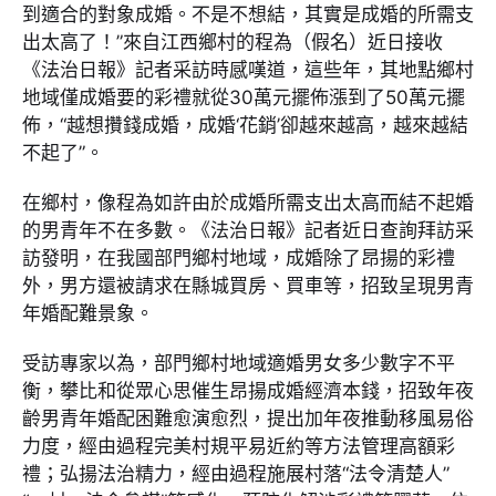
到適合的對象成婚。不是不想結，其實是成婚的所需支
出太高了！”來自江西鄉村的程為（假名）近日接收
《法治日報》記者采訪時感嘆道，這些年，其地點鄉村
地域僅成婚要的彩禮就從30萬元擺佈漲到了50萬元擺
佈，“越想攢錢成婚，成婚‘花銷’卻越來越高，越來越結
不起了”。
在鄉村，像程為如許由於成婚所需支出太高而結不起婚
的男青年不在多數。《法治日報》記者近日查詢拜訪采
訪發明，在我國部門鄉村地域，成婚除了昂揚的彩禮
外，男方還被請求在縣城買房、買車等，招致呈現男青
年婚配難景象。
受訪專家以為，部門鄉村地域適婚男女多少數字不平
衡，攀比和從眾心思催生昂揚成婚經濟本錢，招致年夜
齡男青年婚配困難愈演愈烈，提出加年夜推動移風易俗
力度，經由過程完美村規平易近約等方法管理高額彩
禮；弘揚法治精力，經由過程施展村落“法令清楚人”