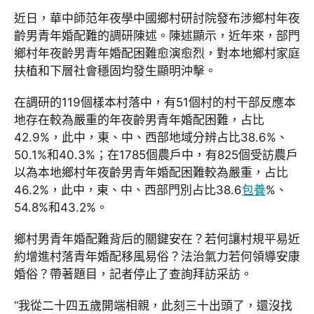
近日，華中師范年夜學中國鄉村研討院發布涉鄉村年夜
齡男青年婚配難的調研陳述。陳述顯示，近年來，部門
鄉村年夜齡男青年婚配困難愈演愈烈，對本地鄉村家庭
扶植和下層社會穩固均發生顯明沖擊。
在調研的119個樣本村落中，有51個村的村干部反應本
地存在較為嚴重的年夜齡男青年婚配困難，占比
42.9%，此中，東、中、西部地域分辨占比38.6%、
50.1%和40.3%；在1785個農戶中，有825個受訪農戶
以為本地鄉村年夜齡男青年婚配困難較為嚴重，占比
46.2%，此中，東、中、西部門別占比38.6
包養
%、
54.8%和43.2%。
鄉村男青年婚配難背后的關鍵安在？若何讓村規平易近
約增進村落青年婚配移風易俗？法治氣力若何領導安康
婚俗？帶著題目，記者停止了查詢拜訪采訪。
“我從二十四五歲開端相親，此刻三十出頭了，還沒找