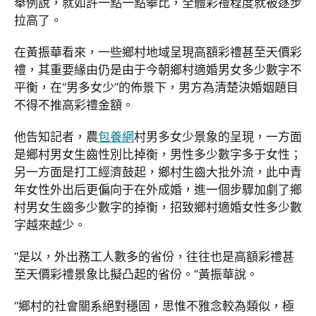
舉例說，就如許一點一點攀比，全體彩禮程度就被逐步
拉高了。
在黃振華看來，一些鄉村地域呈現高額彩禮甚至天價彩
禮，其重要緣由仍是由于今朝鄉村適婚男女多少數字不
平衡，在“男多女少”的佈景下，男方為清楚決婚姻題目
不得不推高彩禮金額。
他告知記者，農
包養網
村男多女少景象的呈現，一方面
是鄉村男女生齒性別比掉衡，男性多少數字多于女性；
另一方面是打工經濟鼓起，鄉村生齒大批外流，此中青
年女性外出后更偏向于在外成婚，進一個步驟加劇了鄉
村男女生齒多少數字的掉衡，招致鄉村適婚女性多少數
字越來越少。
“是以，外出務工人數多的省份，往往也是高額彩禮甚
至天價彩禮景象比擬凸起的省份。”黃振華說。
“鄉村的社會關系絕對穩固，思惟不雅念較為類似，極