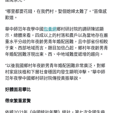
達萬余元。”
“哪里都要花錢，在我們村，娶個媳婦太難了。”苗偉感
歎道。
華中師范年夜學中國
包養網
鄉村研討院的調研陳述顯
示，總體來看，四成以上的村落和農戶以為當地存在嚴
重水平分歧的年夜齡男青年婚配困難，且中部省份相較
于東、西部地域而言，題目加倍凸起，鄉村年夜齡男青
年婚配困難浮現出東、西、中地域難度遞增的趨向。
“以後我國鄉村年夜齡男青年婚配困難非常廣泛，對鄉
村家庭扶植和下層社會穩固均發生顯明沖擊。”華中師
范年夜學中國鄉村研討院傳授黃振華說。
好體面易攀比
帶來繁重累贅
依據2021年《中國統計年鑒》統計，第七次全國生齒