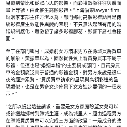
易遭到攀比和從眾心思的影響，而彩禮數額往往與體面
畫上等號，由此催生高額彩禮。”上海瀛東lawyer firm
婚姻家事部主任方潔以為，部門鄉村高額彩禮題目是傳
統彩禮產生效能性異變的表現，不只無法起到有用的婚
姻規制感化，還激發了諸多彩禮膠葛，影響下層社會穩
固。
至于在部門鄉村，成婚前女方請求男方在縣城買房買車
的景象，黃振華以為，固然從性質上看買房買車不屬于
彩禮，但這也是“婚姻本錢”的主要構成部門，且買房買
車的金額廣泛高于普通的彩禮金額，對男方來說是很年
夜的經濟累贅。“買房買車請求的呈現與高額彩禮的呈
現類似，也是在男多女少佈景下女方進步要價的一種表
示。”
“之所以提出這些請求，重要是女方家庭盼望女兒可以
或許搬離鄉村到縣城生涯，成為城里人。經由過程男方
在縣城買房買車可以完成三方面的改變：一是成分的改