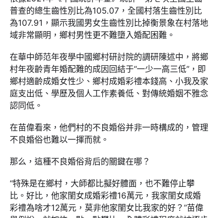
普查的總生齒性別比為105.07，全國村落生齒性別比
為107.91，顯示我國男女生齒性別比掉衡景象在村落地
域非常顯明，鄉村男性更不難墮入婚配困難。
在華中師范年夜學中國鄉村研討院的調研陳述中，將鄉
村年夜齡青年婚配難的成因回結于“一少一高三低”，即
鄉村適齡成婚女性少、鄉村成婚彩禮本錢高、小我及家
庭支出低、學歷及個人工作素養低、對傳統婚姻不雅念
認同低。
在苗偉看來，他們村的不良婚俗并非一時構成的，管理
不良婚俗也難以一揮而就。
那么，這種不良婚俗背后的關鍵在哪？
“特殊是在鄉村，大師都比擬好體面，也不難停止攀
比。好比，他家閨女成婚彩禮16萬元，我家閨女成婚
彩禮為啥才12萬元，莫非他家閨女比我家的好？”苗偉