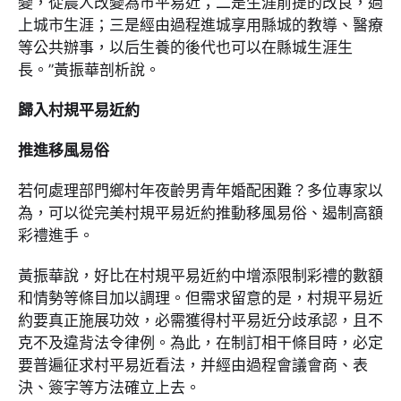
變，從農人改變為市平易近；二是生涯前提的改良，過
上城市生涯；三是經由過程進城享用縣城的教導、醫療
等公共辦事，以后生養的後代也可以在縣城生涯生
長。”黃振華剖析說。
歸入村規平易近約
推進移風易俗
若何處理部門鄉村年夜齡男青年婚配困難？多位專家以
為，可以從完美村規平易近約推動移風易俗、遏制高額
彩禮進手。
黃振華說，好比在村規平易近約中增添限制彩禮的數額
和情勢等條目加以調理。但需求留意的是，村規平易近
約要真正施展功效，必需獲得村平易近分歧承認，且不
克不及違背法令律例。為此，在制訂相干條目時，必定
要普遍征求村平易近看法，并經由過程會議會商、表
決、簽字等方法確立上去。