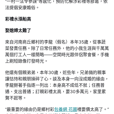
“一村一法令參謀”等感化，預防化解涉彩禮等膠葛，依
法提倡安康婚俗。
彩禮水漲船高
娶媳婦太難了
來自河南商丘鄉村的李龍（假名）本年35歲，從事蔬
菜發賣任務。除了日常任務外，他的小我生涯與千萬萬
萬個打工人一樣簡略——空閑時光跟伴侶聚會餐，手機
上刷短錄像打發時光。
他還有個親弟弟，本年30歲，近些年，兄弟倆的親事
讓怙恃和親朋操碎了心。談及本身一向沒成婚的緣由，
李龍掰著手指逐一列出：本身高不成低不就；任務普
通、支出普通；訂親彩禮太高，要30多萬元，家里累
贅不起等。
“最重要的緣由仍是鄉村彩
包養網 花圃
禮要價太高了。”