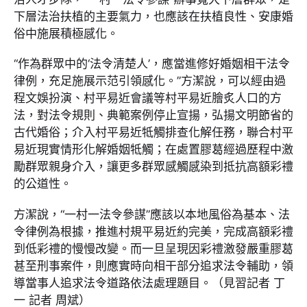
下層法治扶植的主要氣力，也應該在扶植良性、安康婚
俗中施展積極感化。
“作為群眾中的‘法令清楚人’，應當進修好婚姻相干法令
律例，充足施展示范引領感化。”方潔說，可以經由過
程文娛扮演、村平易近會議等村平易近膾炙人口的方
法，對法令規則、典範案例停止宣揚，弘揚文明節省的
古代婚俗；介入村平易近牴觸排查化解任務，聯合村平
易近現實情形化解婚姻牴觸；在處置膠葛經過歷程中激
勵群眾親身介入，讓更多群眾感觸感染到抵抗高額彩禮
的公道性。
方潔說，“一村一法令參謀”應該以本地風俗為基本、法
令律例為根據，推進村規平易近約完美，完成高額彩禮
到低彩禮的慢慢改變。而一旦呈現因彩禮激發嚴重膠葛
甚至刑事案件，則應實時向相干部分追求法令輔助，領
導當事人追求法令道路依法處理題目。（見習記者 丁
一 記者 周斌）