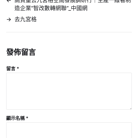
←
高質量去九宮格空間發展調研行｜生產一線看制
造企業“智改數轉網聯”_中國網
→
去九宮格
發佈留言
留言
*
顯示名稱
*