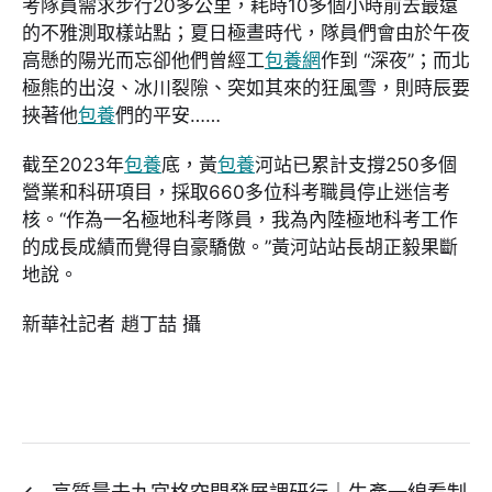
考隊員需求步行20多公里，耗時10多個小時前去最遠
的不雅測取樣站點；夏日極晝時代，隊員們會由於午夜
高懸的陽光而忘卻他們曾經工
包養網
作到 “深夜”；而北
極熊的出沒、冰川裂隙、突如其來的狂風雪，則時辰要
挾著他
包養
們的平安……
截至2023年
包養
底，黃
包養
河站已累計支撐250多個
營業和科研項目，採取660多位科考職員停止迷信考
核。“作為一名極地科考隊員，我為內陸極地科考工作
的成長成績而覺得自豪驕傲。”黃河站站長胡正毅果斷
地說。
新華社記者 趙丁喆 攝