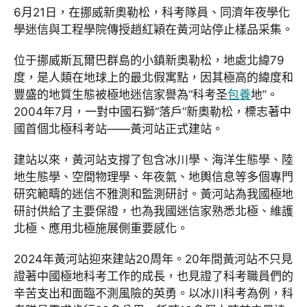
6月21日，在挪威新奧勒松，科考隊員、同濟年夜學化
學迷信與工程學院傳授趙紅穎在黃河站停止樣品采集。
位于挪威斯瓦爾巴群島的小鎮新奧勒松，地處北緯79
度，是人類在地球上的最北假寓點，因其極高的緯度和
豐盛的地質生態被極地迷信家譽為“科考圣
包養
地”。
2004年7月，一對中國石獅“落戶”新奧勒松，標志著中
國首個北極科考站——黃河站正式建站。
建站以來，黃河站支撐了包含冰川學、海洋生態學、陸
地生態學、空間物理學、年夜氣、地輿信息等多個專門
研究範疇的迷信不雅測和監測研討。黃河站為我國極地
研討供給了主要保證，也為我國迷信家熟悉北極、維護
北極、應用北極施展側重要感化。
2024年黃河站迎來建站20周年。20年間黃河站不只見
證著中國極地科考工作的成長，也見證了科考職員們的
辛苦支出和面臨不測風險的英勇。以冰川科考為例，科