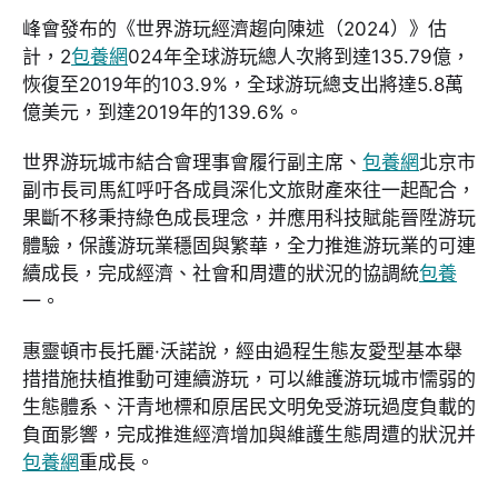
峰會發布的《世界游玩經濟趨向陳述（2024）》估
計，2
包養網
024年全球游玩總人次將到達135.79億，
恢復至2019年的103.9%，全球游玩總支出將達5.8萬
億美元，到達2019年的139.6%。
世界游玩城市結合會理事會履行副主席、
包養網
北京市
副市長司馬紅呼吁各成員深化文旅財產來往一起配合，
果斷不移秉持綠色成長理念，并應用科技賦能晉陞游玩
體驗，保護游玩業穩固與繁華，全力推進游玩業的可連
續成長，完成經濟、社會和周遭的狀況的協調統
包養
一。
惠靈頓市長托麗·沃諾說，經由過程生態友愛型基本舉
措措施扶植推動可連續游玩，可以維護游玩城市懦弱的
生態體系、汗青地標和原居民文明免受游玩過度負載的
負面影響，完成推進經濟增加與維護生態周遭的狀況并
包養網
重成長。