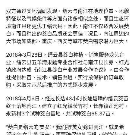
双方通过实地调研发现，缙云与南江在地理位置、地貌
特征以及气候条件等方面有诸多相似之处，而且生态环
境南江县还更优于缙云县，因此，南江不仅适合发展茭
白，而且种出的茭白品质还会更佳。况且，南江周边的
大市场如成都、重庆、西安等城市茭白需求潜力巨大。
2018年3月28日，缙云县茭白种植、销售服务龙头企
业，缙云县五羊湾果蔬专业合作社与南江县长赤、红光
镇政府达成《南江县茭白产业发展合作协议》，由合作
社提供种苗、技术、销售渠道，实行按保护价订单收
购，采取先示范后推广的方式逐步发展。
2018年4月6日，经过长达43小时长途运输的缙云茭苗
终于落地南江，建立了红光镇茨竹村，长赤镇莲池村、
永新村3个试种茭白基地，共试种茭白65.37亩。
“茭白是缙云的‘美女’，我们把‘美女’嫁进南江，就是希
望这个‘女儿’能‘旺夫’，更要确保她扎下根，效益佳，市