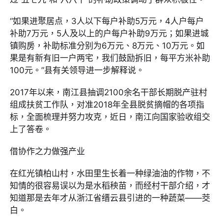
“如果进聚居点，3人以下每户补助5万元，4人户每户
补助7万元，5人及以上的户每户补助9万元；如果进城
镇购房，补助标准分别为6万元、8万元、10万元。如
果是有新有旧一户两宅，我们鼓励拆旧，每平方米补助
100元。”县有关领导进一步解释说。
2017年以来，南江县抽调2100余名干部长期脱产驻村
组成扶贫工作队，对准2018年全县脱贫摘帽的各项指
标，全面梳理并努力攻克，近日，南江向国家验收组交
上了答卷。
借协作之力做强产业
在红光镇柏山村，水田里生长着一种绿油油的作物，不
知情的很容易误以为是水稻秧苗，而经村干部介绍，才
知道那是去年才从浙江省缙云县引进的一种蔬菜——茭
白。