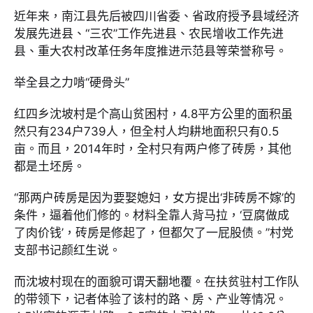
近年来，南江县先后被四川省委、省政府授予县域经济
发展先进县、“三农”工作先进县、农民增收工作先进
县、重大农村改革任务年度推进示范县等荣誉称号。
举全县之力啃“硬骨头”
红四乡沈坡村是个高山贫困村，4.8平方公里的面积虽
然只有234户739人，但全村人均耕地面积只有0.5
亩。而且，2014年时，全村只有两户修了砖房，其他
都是土坯房。
“那两户砖房是因为要娶媳妇，女方提出‘非砖房不嫁’的
条件，逼着他们修的。材料全靠人背马拉，‘豆腐做成
了肉价钱’，砖房是修起了，但都欠了一屁股债。”村党
支部书记颜红生说。
而沈坡村现在的面貌可谓天翻地覆。在扶贫驻村工作队
的带领下，记者体验了该村的路、房、产业等情况。