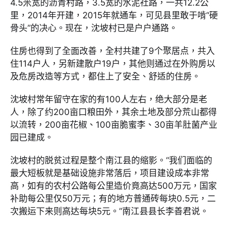
4.5米宽的沥青村路，3.5宽的水泥社路，一共12.2公
里，2014年开建，2015年就通车，可见县里敢于啃“硬
骨头”的决心。现在，沈坡村已是户户通路。
住房也得到了全面改善，全村共建了9个聚居点，共入
住114户人，另新建散户19户，其他则通过在外购房以
及危房改造等方式，都住上了安全、舒适的住房。
沈坡村常年留守在家的有100人左右，绝大部分是老
人，除了约200亩口粮田外，其余土地及部分荒山都得
以流转，200亩花椒、100亩脆蜜李、30亩羊肚菌产业
园已建成。
沈坡村的脱贫过程是整个南江县的缩影。“我们面临的
最大短板就是基础设施非常落后，项目建设成本非常
高，如有的农村公路每公里造价竟高达500万元，国家
补助每公里仅50万元；有的地方普通砖每块0.5元，二
次搬运下来则高达每块5元。”南江县县长李善君说。