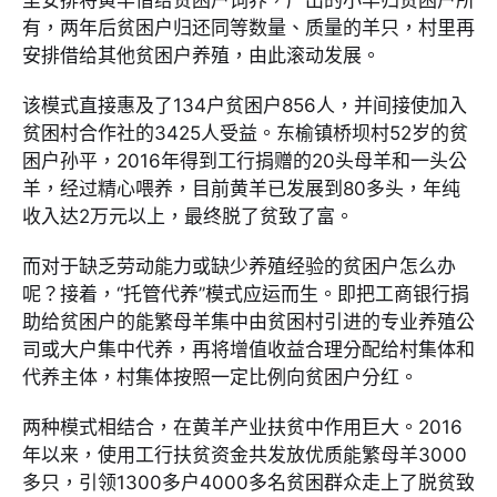
有，两年后贫困户归还同等数量、质量的羊只，村里再
安排借给其他贫困户养殖，由此滚动发展。
该模式直接惠及了134户贫困户856人，并间接使加入
贫困村合作社的3425人受益。东榆镇桥坝村52岁的贫
困户孙平，2016年得到工行捐赠的20头母羊和一头公
羊，经过精心喂养，目前黄羊已发展到80多头，年纯
收入达2万元以上，最终脱了贫致了富。
而对于缺乏劳动能力或缺少养殖经验的贫困户怎么办
呢？接着，“托管代养”模式应运而生。即把工商银行捐
助给贫困户的能繁母羊集中由贫困村引进的专业养殖公
司或大户集中代养，再将增值收益合理分配给村集体和
代养主体，村集体按照一定比例向贫困户分红。
两种模式相结合，在黄羊产业扶贫中作用巨大。2016
年以来，使用工行扶贫资金共发放优质能繁母羊3000
多只，引领1300多户4000多名贫困群众走上了脱贫致