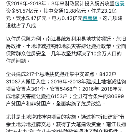
仅2016年-2018年，3年来财政累计投入脱贫攻坚
包養
资金51.57亿元，其中交通12.88亿元，住房23.2亿
元，饮水5.47亿元，电力0.42亿元
包養網
，这几项建
设就占了八成。
以住房保障为例，南江县统筹利用易地扶贫搬迁、危旧
房改造、土地增减挂钩和地质灾害避让搬迁政策，全面
保障群众住房安全。几年攻坚共解决了10余万人口的
住房问题。
全县建成217个易地扶贫搬迁集中安置点，8422户
31087人搬迁入住；2016年-2018年建成土地增减挂钩
项目安置点361个，安置5468户；2016年-2018年完
成地质灾害避让搬迁6153户；全县符合条件的30699
户贫困户和非贫困户，全面实施了危房改造。
尤其是土地增减挂钩项目的实施，通过将“拆旧建新”节
余土地异地挂牌交易，获得了大笔建设资金。南江县通
过“五七九”和“六八十”的补助政策调动了群众积极性。