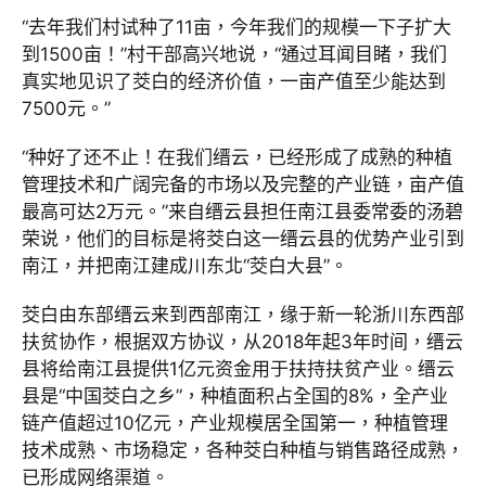
“去年我们村试种了11亩，今年我们的规模一下子扩大
到1500亩！”村干部高兴地说，“通过耳闻目睹，我们
真实地见识了茭白的经济价值，一亩产值至少能达到
7500元。”
“种好了还不止！在我们缙云，已经形成了成熟的种植
管理技术和广阔完备的市场以及完整的产业链，亩产值
最高可达2万元。”来自缙云县担任南江县委常委的汤碧
荣说，他们的目标是将茭白这一缙云县的优势产业引到
南江，并把南江建成川东北“茭白大县”。
茭白由东部缙云来到西部南江，缘于新一轮浙川东西部
扶贫协作，根据双方协议，从2018年起3年时间，缙云
县将给南江县提供1亿元资金用于扶持扶贫产业。缙云
县是“中国茭白之乡”，种植面积占全国的8%，全产业
链产值超过10亿元，产业规模居全国第一，种植管理
技术成熟、市场稳定，各种茭白种植与销售路径成熟，
已形成网络渠道。