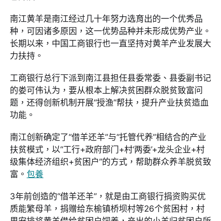
南江黄羊是南江经过几十年努力选育出的一个优秀品
种，可因诸多原因，这一优势品种并未形成优势产业。
长期以来，中国工商银行也一直坚持对黄羊产业发展大
力扶持。
工商银行总行下派到南江县担任县委常委、县委副书记
的娄可伟认为，要从根本上解决贫困群众脱贫致富问
题，还得创新机制开展“授渔”帮扶，提升产业扶贫造血
功能。
南江创新确定了“借羊还羊”与“托管代养”相结合的产业
扶贫模式，以“工行+政府部门+村‘两委’+龙头企业+村
级集体经济组织+贫困户”的方式，帮助群众养羊脱贫致
富。
包養
3年前创造的“借羊还羊”，就是由工商银行捐资购买优
质能繁母羊，捐赠给东榆镇桥坝村等26个贫困村，村
里安排将黄羊借给贫困户饲养，产出的小羊归贫困户所