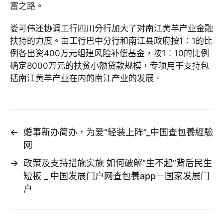
富之路。
娄可伟还协调工行四川分行加大了对南江黄羊产业金融
扶持的力度。由工行巴中分行和南江县政府按1∶1的比
例各出资400万元组建风险补偿基金，按1∶10的比例
确定8000万元的扶贫小额贷款规模，专项用于支持包
括南江黄羊产业在内的南江产业的发展。
←
婚事新办简办，为爱“轻装上阵”_中国查包養經驗
网
→
政策及支持措施实施 如何破解“生不起”背后民生
短板 _ 中国发展门户网查包養app－国家发展门
户