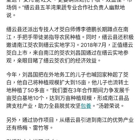
场俏。”缙云县五羊湾果蔬专业合作社负责人幽默地
说。
缙云县还派出专技人才茭白师傅李德鹏长期蹲点在南
江，手把手带徒弟指导农民种植。同时，缙云县还积极
邀请南江茭农到缙云实地学习。2018年7月，正值缙云
茭白上市，来自南江的茭农刘昌国通过在缙云实地参
观，亲眼目睹了缙云茭农们的经济效益。
今年，刘昌国把在外地务工的儿子也喊回家种起了茭
白，他自己将种植规模扩大到15亩，他儿子也流转土
地种植了50多亩。“我们要在3年合作期间力争发展千
亩茭白基地10个，达到万亩种植规模，形成南江县品
牌支柱产业，助力全县脱贫攻坚
包養
。”汤碧荣说。
另外，通过协作项目，从缙云县引进到南江的优势产业
还有杨梅、雷竹等。