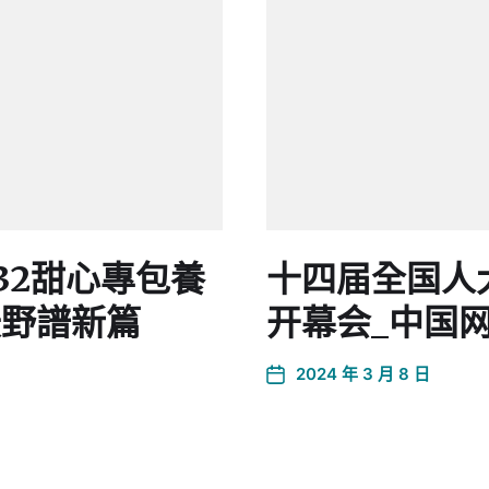
#32甜心專包養
十四届全国人
沃野譜新篇
开幕会_中国
2024 年 3 月 8 日