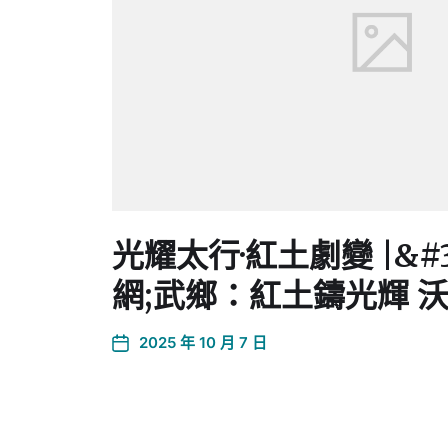
光耀太行·紅土劇變 |&
網;武鄉：紅土鑄光輝 
2025 年 10 月 7 日