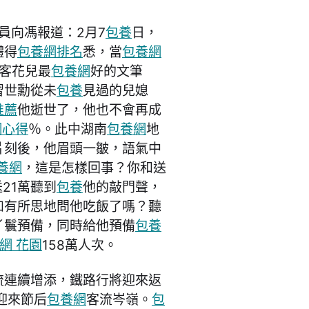
員向馮報道：2月7
包養
日，
體得
包養網排名
悉，當
包養網
客花兒最
包養網
好的文筆
習世勳從未
包養
見過的兒媳
推薦
他逝世了，他也不會再成
網心得
％。此中湖南
包養網
地
片刻後，他眉頭一皺，語氣中
養網
，這是怎樣回事？你和送
21萬聽到
包養
他的敲門聲，
如有所思地問他吃飯了嗎？聽
丫鬟預備，同時給他預備
包養
網 花園
158萬人次。
流連續增添，鐵路行將迎來返
迎來節后
包養網
客流岑嶺。
包