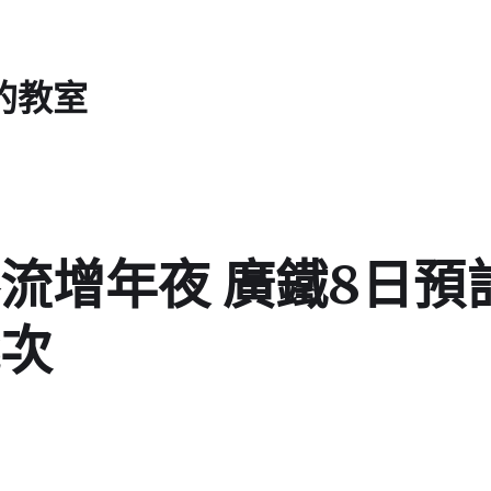
的教室
流增年夜 廣鐵8日預計
次