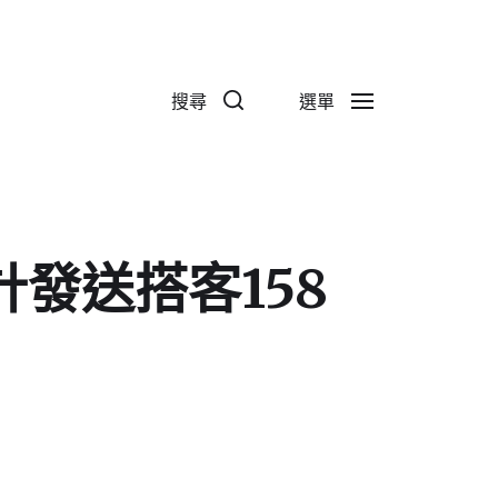
搜尋
選單
發送搭客158