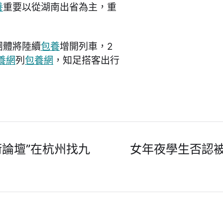
養
重要以從湖南出省為主，重
團體將陸續
包養
增開列車，2
養網
列
包養網
，知足搭客出行
術論壇”在杭州找九
女年夜學生否認