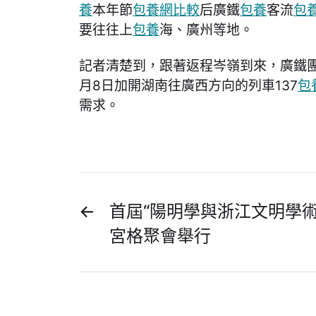
養
本年節
包養網比較
后廣鐵
包養
客流
包
要往往上
包養
海、廣州等地。
記者清楚到，跟著返程岑嶺到來，廣鐵
月8日加開湖南往廣西方向的列車137
包
需求。
←
首屆“陽明學與浙江文明學
宮格聚會舉行