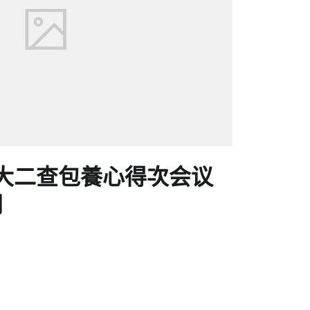
大二查包養心得次会议
网