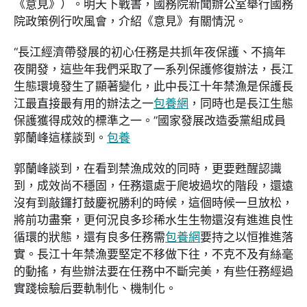
《意見》）。明天下戰書，國務院新聞辦公室舉行國務
院政策例行吹風會，介紹《意見》有關情況。
“長江經濟帶發展的初心任務是共抓年夜保護、不搞年
夜開發，這些年我們采取了一系列保護修復辦法，長江
生態環境發生了顯著變化，此中長江十年禁漁是保護長
江最直接最有用的辦法之一
包養網
，同時也是長江生態
保護獲得成效的標準之一。”國家發展改造委黨組成員
郭蘭峰這樣談到。
包養
郭蘭峰談到，在看到禁漁成效的同時，更要甦醒認識
到，成效尚不穩固，任務還處于爬坡過坎的階段，還遠
沒有到敲鑼打鼓慶祝勝利的時候，這個時候一旦放松，
將前功盡棄，更何況良多珍稀水生生物還沒有進進良性
循環的狀態，還有良多任務需
包養網
要持之以恒推進落
實。長江十年禁漁要堅定不移做下往，不克不及有絲毫
的動搖，有些辦法要在任務中不斷完美，有些任務經過
實踐檢驗后要軌制化、機制化。