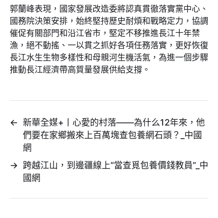
郭蘭峰表現，國家發展改造委將認真貫徹落實黨中心、
國務院決策安排，始終堅持歷史耐煩和戰略定力，協調
催促有關部門和沿江省市，堅定不移推進長江十年禁
漁，絕不動搖、一以貫之抓好各項任務落實，更好恢復
長江水生生物多樣性和母親河生機活氣，為進一個步驟
推動長江經濟帶高質量發展供給支撐。
←
新華全媒+丨心愛的村落——為什么12年來，他
們要在家鄉搬來上百萬塊查包養網石頭？_中國
網
→
跨越江山，到邊疆線上“當查覓包養價錢教員”_中
國網