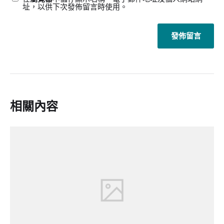
址，以供下次發佈留言時使用。
相關內容