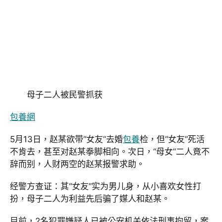
母子二人被民警抓获
包養網
5月13日，赵某欲带“女友”去婚
包養
检，但“女友”死活
不肯去，甚至对赵某拳脚相向。次日，“母女”二人竟不
辞而别，人财两空的赵某报警求助。
经警方查证：其“女友”实为男儿身，从小喜欢女性打
扮，母子二人为利益先后骗了媒人和赵某。
目前，2名犯罪嫌疑人已被公安机关依法刑事拘留，案