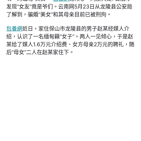
发现“女友”竟是爷们。云南网5月23日从龙陵县公安局
了解到，骗婚“美女”和其母亲目前已被刑拘。
包養網
近日，家住保山市龙陵县的男子赵某经媒人介
绍，认识了一名缅甸籍“女子”。两人一见倾心，于是赵
某给了媒人1.6万元介绍费、女方母亲2万元的聘礼，随
后“母女”二人在赵某家住下。