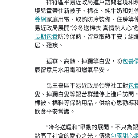
祥符區平易近政局進戶訪問窘境和
境兒童帶往新被子、棉衣、純牛奶和進
養網
家庭用電、取熱防冷裝備、住房等
易近政局展開“冷冬送棉衣 真情熱人心
長期包養
防冷保熱、留意取熱平安；組
居、殘疾、
孤寡、高齡、掉獨等白叟，吩
包養
辰留意用水用電和燃氣平安。
禹王臺區平易近政局領導社工對
包
叟、掉獨白叟等艱苦群體停止進戶訪問
棉被、棉鞋等保熱用品，供給心思勸導
飲食平安常識。
“冷冬送暖和”舉動的展開，不只為
點亮了社會的愛心之光，傳遞
包養甜心