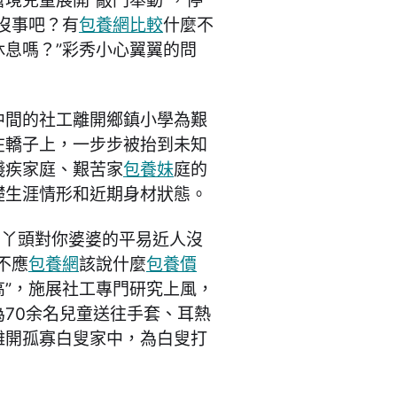
境兒童展開“敲門舉動”，停
沒事吧？有
包養網比較
什麼不
息嗎？”彩秀小心翼翼的問
中間的社工離開鄉鎮小學為艱
在轎子上，一步步被抬到未知
殘疾家庭、艱苦家
包養妹
庭的
礎生涯情形和近期身材狀態。
那丫頭對你婆婆的平易近人沒
不應
包養網
該說什麼
包養價
”，施展社工專門研究上風，
70余名兒童送往手套、耳熱
離開孤寡白叟家中，為白叟打