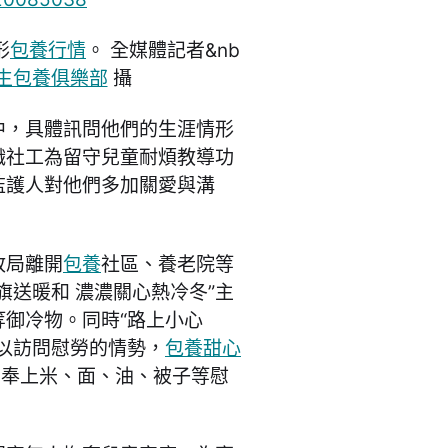
形
包養行情
。 全媒體記者&nb
生包養俱樂部
攝
中，具體訊問他們的生涯情形
織社工為留守兒童耐煩教導功
監護人對他們多加關愛與溝
政局離開
包養
社區、養老院等
旗送暖和 濃濃關心熱冷冬”主
等御冷物。同時“路上小心
以訪問慰勞的情勢，
包養甜心
們奉上米、面、油、被子等慰