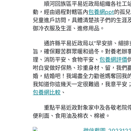
順河回族區平易近政局組織各社工站
動，經由過程對轄區內
包養網ppt
的孤兒
兒童進戶訪問，具體清楚孩子們的生涯
御冷衣服及生涯、進修用品。
通許縣平易近政局以“早安排、細排
旨，確保艱苦群眾暖和過冬。對養老辦
理、消防平安、食物平安、
包養網評價
咐白叟做好保熱、珍重身材、留，我們
婚，結婚吧！我竭盡全力勸爸媽奪回我
我知道你這幾天一定很難過，我意平安
包養網比較
、
重點平易近政對象家中及各敬老院
便利面、食用油及棉衣、棉被。