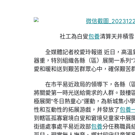
社工為白叟
包養
清算天井積雪
全媒體記者校愛玲報道 近日，高溫
器重，特別組織各縣（區）展開一系列“
愛和暖和送到艱苦群眾心中，確保艱苦
在市平易近政局的領導下，各縣（
將關愛第一時光送給需求的人群。鼓樓
極展開“冬日熱童心”運動，為新城集小學的
性和互動性的拓展游戲，并發放了
包養
到轄區孤寡窘境白叟和窘境兒童家中展
街道處事處平易近政部
包養
分任務職員