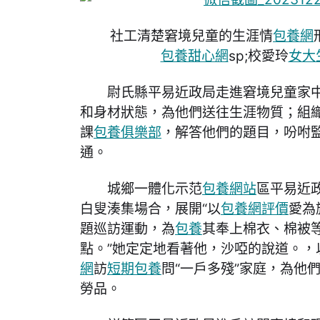
社工清楚窘境兒童的生涯情
包養網
包養甜心網
sp;校愛玲
女大
尉氏縣平易近政局走進窘境兒童家
和身材狀態，為他們送往生涯物質；組
課
包養俱樂部
，解答他們的題目，吩咐
通。
城鄉一體化示范
包養網站
區平易近
白叟湊集場合，展開“以
包養網評價
愛為
題巡訪運動，為
包養
其奉上棉衣、棉被
點。”她定定地看著他，沙啞的說道。，
網
訪
短期包養
問“一戶多殘”家庭，為他
勞品。