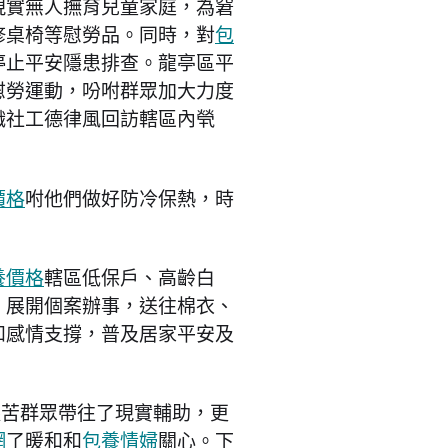
現實無人撫育兒童家庭，為窘
修桌椅等慰勞品。同時，對
包
停止平安隱患排查。龍亭區平
”慰勞運動，吩咐群眾加大力度
織社工德律風回訪轄區內煢
價格
咐他們做好防冷保熱，時
養價格
轄區低保戶、高齡白
，展開個案辦事，送往棉衣、
和感情支撐，普及居家平安及
艱苦群眾帶往了現實輔助，更
網
了暖和和
包養情婦
關心。下