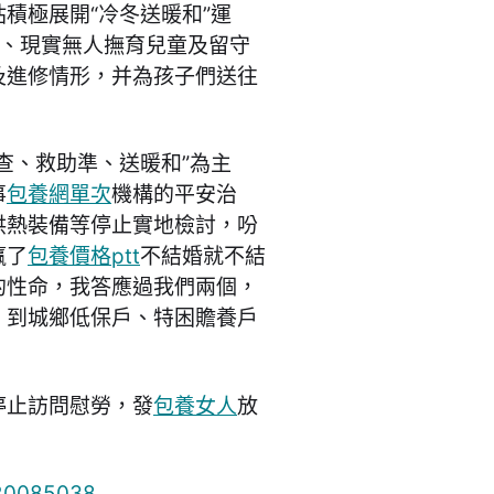
積極展開“冷冬送暖和”運
、現實無人撫育兒童及留守
及進修情形，并為孩子們送往
查、救助準、送暖和”為主
事
包養網單次
機構的平安治
供熱裝備等停止實地檢討，吩
贏了
包養價格ptt
不結婚就不結
的性命，我答應過我們兩個，
；到城鄉低保戶、特困贍養戶
停止訪問慰勞，發
包養女人
放