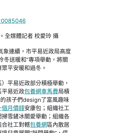
。全媒體記者 校愛玲 攝
氣象連續，市平易近政局高度
冷冬送暖和”專項舉動，將關
群眾平安暖和過冬。
區）平易近政部分積極舉動，
區平易近政
包養網車馬費
局積
孩子們design了富風趣味
一個月價錢
安康包；組織社工
開掃雪鏟冰關愛舉動；組織各
結合社工對轄
包養網
區內散居