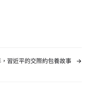
年，習近平的交際約包養故事
→