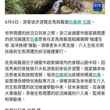
6月4日，游客徒步游覽走馬崗舊道
包養網 花圃
。
世界周遭的狀況日到來之際，浙江省諸暨市趙家鎮周遭
的狀況維護志
包養
愿者在走馬崗舊道組織展開“維護生
態 渣滓換禮”運動，領導更多大眾支撐、介入生態文明
扶植和生態周遭的狀況維護實行。
走馬崗舊道位于諸暨市趙家鎮境內的會稽山脈中段，因
其秀美的景致吸引大批游客前來徒步游覽。趙家鎮本地
志愿者采取按期清算、增添
包養網
沿途環保標識
包養
、
設置環保禮物兌換點等方法，領導游客及本地蒼生介入
到生態周遭的狀況維護舉動中來，從本身做起、從身邊
大事做起，爭做生態周遭的狀況維護的介入者、監視者
和舉動者。