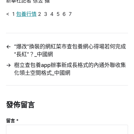
新華社記者 徐昱 攝
< 1
包養行情
2 3 4 5 6 7
←
“爆改”換裝的網紅菜市查包養網心得場若何完成
“長紅”？_中國網
→
樹立查包養app辦事新成長格式的內通外聯收集
化領土空間格式_中國網
發佈留言
留言
*