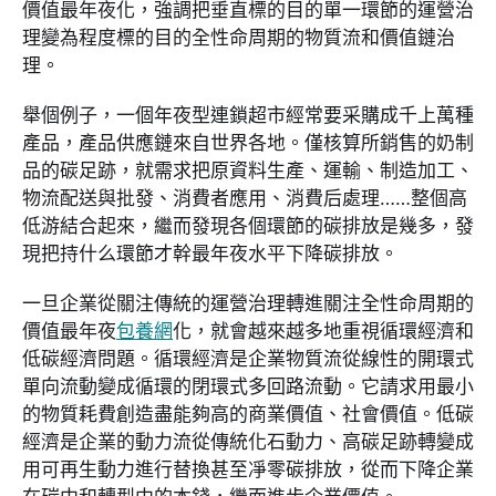
價值最年夜化，強調把垂直標的目的單一環節的運營治
理變為程度標的目的全性命周期的物質流和價值鏈治
理。
舉個例子，一個年夜型連鎖超市經常要采購成千上萬種
產品，產品供應鏈來自世界各地。僅核算所銷售的奶制
品的碳足跡，就需求把原資料生產、運輸、制造加工、
物流配送與批發、消費者應用、消費后處理……整個高
低游結合起來，繼而發現各個環節的碳排放是幾多，發
現把持什么環節才幹最年夜水平下降碳排放。
一旦企業從關注傳統的運營治理轉進關注全性命周期的
價值最年夜
包養網
化，就會越來越多地重視循環經濟和
低碳經濟問題。循環經濟是企業物質流從線性的開環式
單向流動變成循環的閉環式多回路流動。它請求用最小
的物質耗費創造盡能夠高的商業價值、社會價值。低碳
經濟是企業的動力流從傳統化石動力、高碳足跡轉變成
用可再生動力進行替換甚至凈零碳排放，從而下降企業