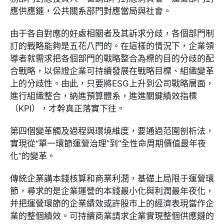
應供應鏈，公共關系部門對應當局與社會。
由于各自對應的好處相關者及其訴求分歧，各個部門制
訂的戰略能夠是五花八門的。在這樣的情況下，企業領
導者就需求把各個部門的戰略整合為標的目的分歧的配
合戰略，以保證企業可持續發展在戰略目標、組織變革
上的分歧性。由此，只要將ESG上升到公司戰略層面，
進行組織整合，納進預算體系，進進關鍵績效指標
（KPI），才幹真正落實下往。
第四個變革觸及過程與環境維度，要通過范圍剖析法，
實現從“單一環節運營治理”到“全性命周期價值最年夜
化”的變革。
傳統企業講本錢核算和商業利潤，基礎上局限于運營環
節，尋求的是企業運營的本錢最小化與利潤最年夜化，
并把運營環節的企業績效或許股市上的經濟表現當作企
業的整個績效。可持續商業請求企業實現整個供應鏈的