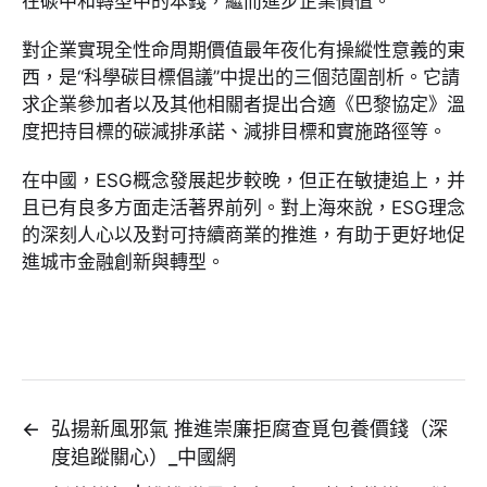
在碳中和轉型中的本錢，繼而進步企業價值。
對企業實現全性命周期價值最年夜化有操縱性意義的東
西，是“科學碳目標倡議”中提出的三個范圍剖析。它請
求企業參加者以及其他相關者提出合適《巴黎協定》溫
度把持目標的碳減排承諾、減排目標和實施路徑等。
在中國，ESG概念發展起步較晚，但正在敏捷追上，并
且已有良多方面走活著界前列。對上海來說，ESG理念
的深刻人心以及對可持續商業的推進，有助于更好地促
進城市金融創新與轉型。
←
弘揚新風邪氣 推進崇廉拒腐查覓包養價錢（深
度追蹤關心）_中國網