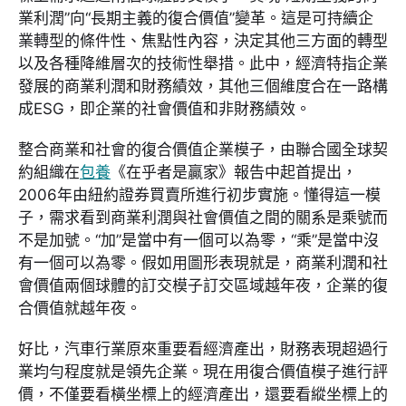
業利潤”向“長期主義的復合價值”變革。這是可持續企
業轉型的條件性、焦點性內容，決定其他三方面的轉型
以及各種降維層次的技術性舉措。此中，經濟特指企業
發展的商業利潤和財務績效，其他三個維度合在一路構
成ESG，即企業的社會價值和非財務績效。
整合商業和社會的復合價值企業模子，由聯合國全球契
約組織在
包養
《在乎者是贏家》報告中起首提出，
2006年由紐約證券買賣所進行初步實施。懂得這一模
子，需求看到商業利潤與社會價值之間的關系是乘號而
不是加號。“加”是當中有一個可以為零，“乘”是當中沒
有一個可以為零。假如用圖形表現就是，商業利潤和社
會價值兩個球體的訂交模子訂交區域越年夜，企業的復
合價值就越年夜。
好比，汽車行業原來重要看經濟產出，財務表現超過行
業均勻程度就是領先企業。現在用復合價值模子進行評
價，不僅要看橫坐標上的經濟產出，還要看縱坐標上的