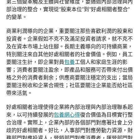
第三個變革觸及主體與社會維度，要通過內部治理與內
部治理的整合，實現從“股東本位”到“好處相關者整合”
的變革。
商業利潤導向的企業，重要關注那些喜歡利潤的股東和
投資者。企業假如不克不及滿足投資者請求，就不克不
及在資本市場上站住腳。長期主義導向的可持續商業，
特別關注來自其他好處相關者的社會價值。例如，員工
要關注生計，即企業對員
包養
工個人和家庭生涯的影
響；消費者要關注盈余，即產品和服務可否帶來付出價
格之外的消費者剩余；供應商要關注穩定的支出；當局
要關注稅收和企業合規性；社區要關注企業能否給社區
帶來活氣。
好處相關者治理使得企業將內部治理與內部治理聯系起
來，以可持續發展的
包養網心得
復合價值為目標實行整
合治理。實際上，企業內部的各個部門對應著社會上分
歧的好處相關者。好比，人事部門對應勞動力資源，財
務部門對應投資人，營銷部門對應消費者，運營部門對