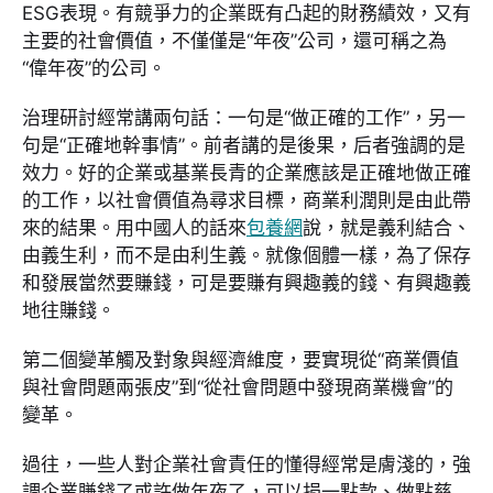
ESG表現。有競爭力的企業既有凸起的財務績效，又有
主要的社會價值，不僅僅是“年夜”公司，還可稱之為
“偉年夜”的公司。
治理研討經常講兩句話：一句是“做正確的工作”，另一
句是“正確地幹事情”。前者講的是後果，后者強調的是
效力。好的企業或基業長青的企業應該是正確地做正確
的工作，以社會價值為尋求目標，商業利潤則是由此帶
來的結果。用中國人的話來
包養網
說，就是義利結合、
由義生利，而不是由利生義。就像個體一樣，為了保存
和發展當然要賺錢，可是要賺有興趣義的錢、有興趣義
地往賺錢。
第二個變革觸及對象與經濟維度，要實現從“商業價值
與社會問題兩張皮”到“從社會問題中發現商業機會”的
變革。
過往，一些人對企業社會責任的懂得經常是膚淺的，強
調企業賺錢了或許做年夜了，可以捐一點款、做點慈