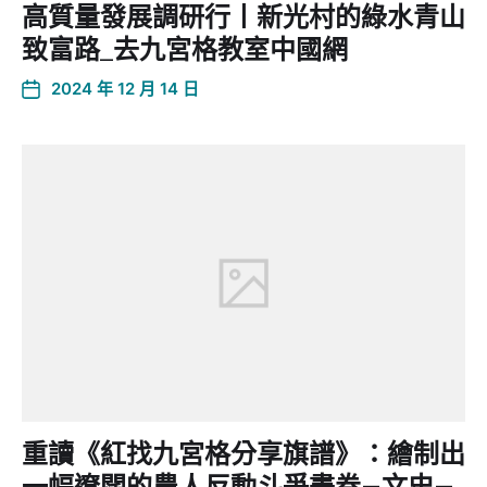
高質量發展調研行丨新光村的綠水青山
致富路_去九宮格教室中國網
2024 年 12 月 14 日
重讀《紅找九宮格分享旗譜》：繪制出
一幅遼闊的農人反動斗爭畫卷–文史–