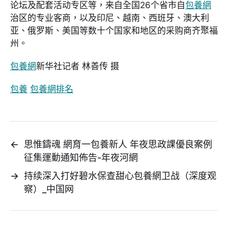
论坛及配套活动专区等，来自全国26个省市自
包養網
治区的专业客商，以及印尼、越南、西班牙、澳大利
亚、俄罗斯、美国等数十个国家和地区的采购商齐聚福
州。
包養網
新华社记者 林善传 摄
包養
包養網排名
←
思惟鑄魂 網育一包養新人 年夜思政課優良案例
征集運動通知佈告-年夜河網
→
持续深入打好碧水保查甜心包養網卫战（深度观
察）_中国网