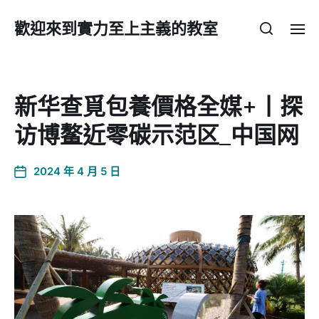
歡迎來到實力至上主義的教室
新华查覓包養價格全媒+丨探
访博鳌近零碳示范区_中国网
2024 年 4 月 5 日