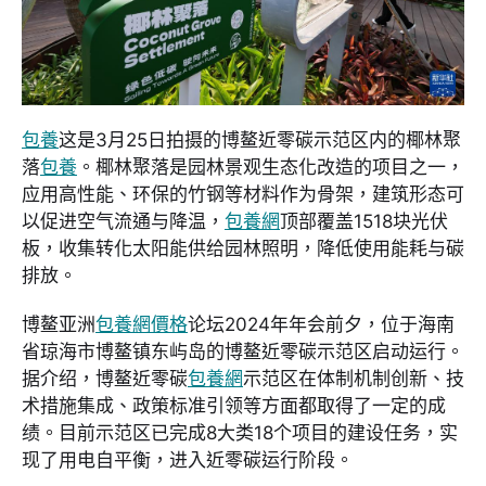
包養
这是3月25日拍摄的博鳌近零碳示范区内的椰林聚
落
包養
。椰林聚落是园林景观生态化改造的项目之一，
应用高性能、环保的竹钢等材料作为骨架，建筑形态可
以促进空气流通与降温，
包養網
顶部覆盖1518块光伏
板，收集转化太阳能供给园林照明，降低使用能耗与碳
排放。
博鳌亚洲
包養網價格
论坛2024年年会前夕，位于海南
省琼海市博鳌镇东屿岛的博鳌近零碳示范区启动运行。
据介绍，博鳌近零碳
包養網
示范区在体制机制创新、技
术措施集成、政策标准引领等方面都取得了一定的成
绩。目前示范区已完成8大类18个项目的建设任务，实
现了用电自平衡，进入近零碳运行阶段。