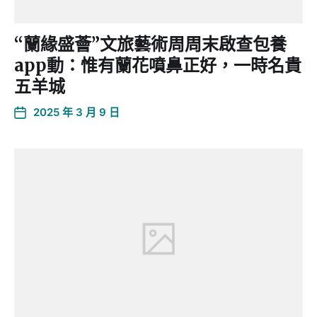
“蘭緣盛薈”文旅藝術周周末啟查包養
app動：惟有蘭花噴鼻正好，一時名貴
五羊城
2025 年 3 月 9 日