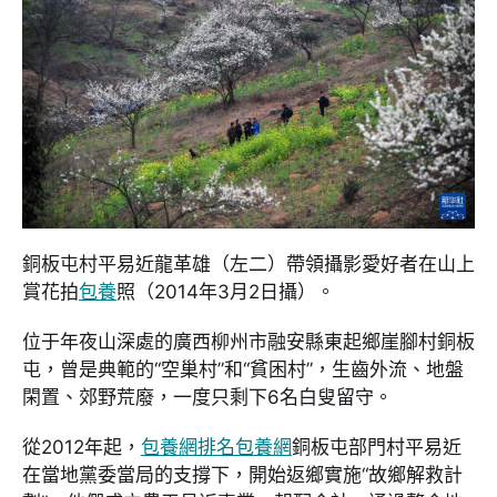
銅板屯村平易近龍革雄（左二）帶領攝影愛好者在山上
賞花拍
包養
照（2014年3月2日攝）。
位于年夜山深處的廣西柳州市融安縣東起鄉崖腳村銅板
屯，曾是典範的“空巢村”和“貧困村”，生齒外流、地盤
閑置、郊野荒廢，一度只剩下6名白叟留守。
從2012年起，
包養網排名
包養網
銅板屯部門村平易近
在當地黨委當局的支撐下，開始返鄉實施“故鄉解救計