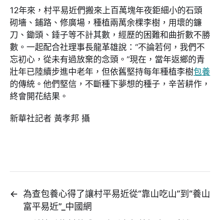
12年來，村平易近們搬來上百萬塊年夜鉅細小的石頭
砌墻、鋪路、修廣場，種植兩萬余棵李樹，用壞的鐮
刀、鋤頭、錘子等不計其數，經歷的困難和曲折數不勝
數。一起配合社理事長龍革雄說：“不論若何，我們不
忘初心，從未有過放棄的念頭。”現在，當年返鄉的青
壯年已陸續步進中老年，但依舊堅持每年種植李樹
包養
的傳統。他們堅信，不斷種下夢想的種子，辛苦耕作，
終會開花結果。
新華社記者 黃孝邦 攝
←
為查包養心得了讓村平易近從“靠山吃山”到“養山
富平易近”_中國網