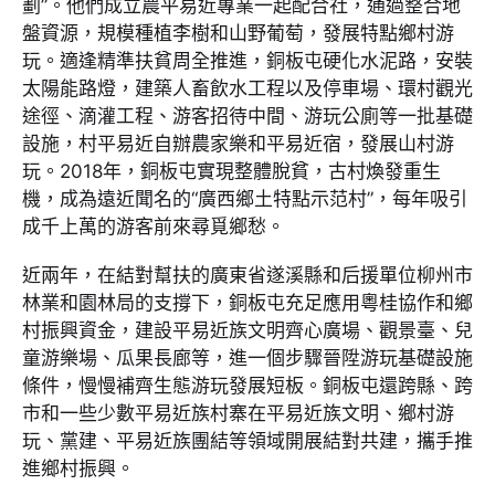
劃”。他們成立農平易近專業一起配合社，通過整合地
盤資源，規模種植李樹和山野葡萄，發展特點鄉村游
玩。適逢精準扶貧周全推進，銅板屯硬化水泥路，安裝
太陽能路燈，建築人畜飲水工程以及停車場、環村觀光
途徑、滴灌工程、游客招待中間、游玩公廁等一批基礎
設施，村平易近自辦農家樂和平易近宿，發展山村游
玩。2018年，銅板屯實現整體脫貧，古村煥發重生
機，成為遠近聞名的“廣西鄉土特點示范村”，每年吸引
成千上萬的游客前來尋覓鄉愁。
近兩年，在結對幫扶的廣東省遂溪縣和后援單位柳州市
林業和園林局的支撐下，銅板屯充足應用粵桂協作和鄉
村振興資金，建設平易近族文明齊心廣場、觀景臺、兒
童游樂場、瓜果長廊等，進一個步驟晉陞游玩基礎設施
條件，慢慢補齊生態游玩發展短板。銅板屯還跨縣、跨
市和一些少數平易近族村寨在平易近族文明、鄉村游
玩、黨建、平易近族團結等領域開展結對共建，攜手推
進鄉村振興。