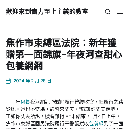
歡迎來到實力至上主義的教室
焦作市束縛區法院：新年獲
贈第一面錦旗-年夜河查甜心
包養網網
2024 年 2 月 28 日
年
包養
夜河網訊 “豫劍”履行曾經收官，但履行之路
從她。她也不怯場，輕聲求丈夫，“就讓你丈夫走吧，
正如你丈夫所說，機會難得。”未結束。1月4日上午，
焦作市束縛區國民法院履行干警張斌收
包養網
到了一面