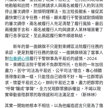
地勘驗和訪問，然后將請求人與兩名被履行人約到法院
停止屢次調停，耐煩明理釋法，批注短長關系，催促其
盡快實行法令任務。終極，顛末履行干警張斌耐煩細致
的屢次調停，兩名被履行人充足清楚了履行風險。最后
兩邊握手言和，兩名被履行人均與請求人某林場簽署了
履行息爭協定，至此兩起履行案件順遂執結。
新年的第一面錦旗不只是對束縛區法院履行任務的
承認，更是對履行任務的敦促。一面錦旗傾瀉了當事人
對
包養網心得
履行干警辦事為平易近的感情。2024
年，束縛區法院干警將不負群眾所托，在新的一年加倍
盡力，苦守“司法為平易近、公平司法”理念，專心傾聽
落得像彩煥一樣，只能怪自己過得不好。每一位群眾訴
求，懷愛平易近之心，辦利平易近之事，盡力把群眾的
“呼聲”釀成“掌聲”，全力兌現群眾勝訴權益，不竭以現
實舉動晉陞群眾的取得感和司法滿足度。（靳林林）
其實一開始她根本不相信，以為他編造謊言只是為了傷