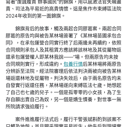
寫著“虔誠履責 辦事國民”的錦旗，用以感激法官失職盡
責、司法為平易近的高貴情懷。這是焦作市束縛區法院
2024年收到的第一面錦旗。
錦旗背后的故事，觸及兩起合同膠葛案。兩起合同
膠葛的原告均與被告某林場簽署了《某林場苗圃承包合
同》，在承包運營合同實行終了后兩邊未再續約，依照
合同規則承包人及其租賃方應該將該林地及其從屬物返
還承包運營權人即某林我說——”場。但兩原告均未按
合同規則實行，形成違約。
包養行情
后某林場將兩原告
分辨訴至法院，經法院審理后依法判決兩被向被告某林
場返還林地及從屬物。判決失效后，由于兩名原告均未
自發實行返還任務，某林場遂向束縛區法七歲。她想起
了自己也七歲的兒子。一個是孤零零的小女孩，為了生
存自願出賣自己為奴，另一個是嬌生慣養，對世事一無
所院請求強迫履行。
案件進進履行法式后，履行干警張斌斟酌到該案不
只觸及地盤，並且關乎現實平易近生，他先后到現場實