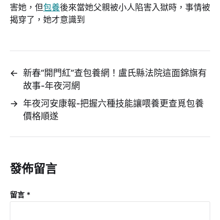
害她，但
包養
後來當她父親被小人陷害入獄時，事情被
揭穿了，她才意識到
←
新春“開門紅”查包養網！盧氏縣法院這面錦旗有
故事-年夜河網
→
年夜河安康報-把握六種技能讓喂養更查覓包養
價格順遂
發佈留言
留言
*