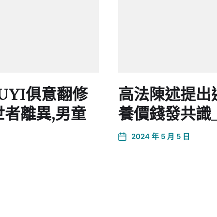
UYI俱意翻修
高法陳述提出
世者離異,男童
養價錢發共識
2024 年 5 月 5 日