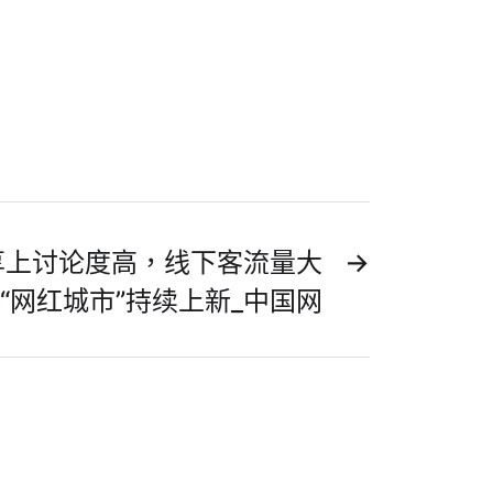
享上讨论度高，线下客流量大
→
“网红城市”持续上新_中国网