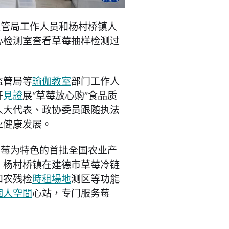
监管局工作人员和杨村桥镇人
心检测室查看草莓抽样检测过
监管局等
瑜伽教室
部门工作人
开
見證
展“草莓放心购”食品质
人大代表、政协委员跟随执法
业健康发展。
草莓为特色的首批全国农业产
，杨村桥镇在建德市草莓冷链
和农残检
時租場地
测区等功能
個人空間
心站，专门服务莓