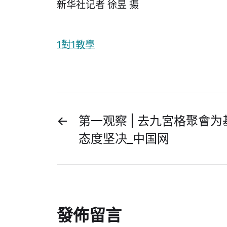
新华社记者 徐昱 摄
1對1教學
←
第一观察 | 去九宮格聚會
态度坚决_中国网
發佈留言