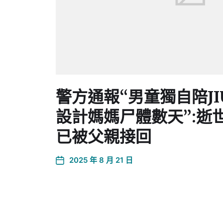
警方通報“男童獨自陪JI
設計媽媽尸體數天”:逝
已被父親接回
2025 年 8 月 21 日