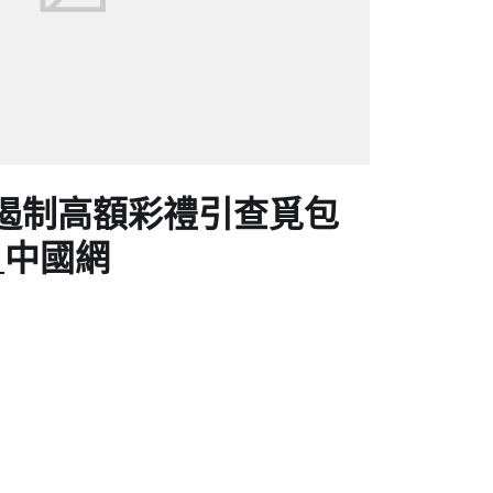
遏制高額彩禮引查覓包
_中國網