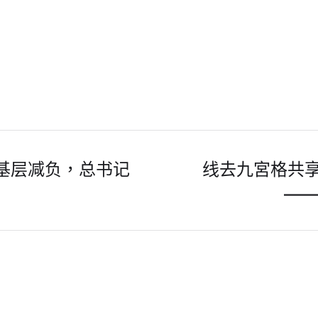
为基层减负，总书记
线去九宮格共
——