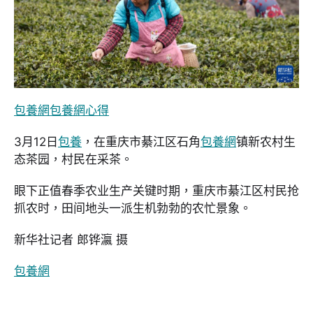
包養網
包養網心得
3月12日
包養
，在重庆市綦江区石角
包養網
镇新农村生
态茶园，村民在采茶。
眼下正值春季农业生产关键时期，重庆市綦江区村民抢
抓农时，田间地头一派生机勃勃的农忙景象。
新华社记者 郎铧瀛 摄
包養網