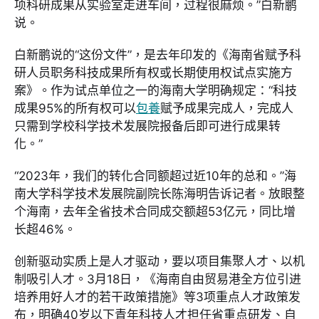
项科研成果从实验室走进车间，过程很麻烦。”白新鹏
说。
白新鹏说的“这份文件”，是去年印发的《海南省赋予科
研人员职务科技成果所有权或长期使用权试点实施方
案》。作为试点单位之一的海南大学明确规定：“科技
成果95%的所有权可以
包養
赋予成果完成人，完成人
只需到学校科学技术发展院报备后即可进行成果转
化。”
“2023年，我们的转化合同额超过近10年的总和。”海
南大学科学技术发展院副院长陈海明告诉记者。放眼整
个海南，去年全省技术合同成交额超53亿元，同比增
长超46%。
创新驱动实质上是人才驱动，要以项目集聚人才、以机
制吸引人才。3月18日，《海南自由贸易港全方位引进
培养用好人才的若干政策措施》等3项重点人才政策发
布，明确40岁以下青年科技人才担任省重点研发、自