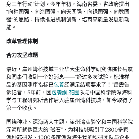
身三年行动”计划。今年年初，海南省委、省政府提出
“向种图强、向海图强、向天图强、向绿图强、向数图
强”的思路，持续推进机制创新，培育高质量发展新动
能。
改革管理体制
合力攻坚难题
最近，崖州湾科技城三亚华大生命科学研究院院长岳震
和同事们收到一个好消息——“经过多次试验，标准样
品的基因测序指标已
包養
经满足结项要求了！”岳震告
诉记者，5年前，团
包養網 花園
队与中国科学院深海科
学与工程研究所合作后入驻崖州湾科技城，如今取得了
第一个收获。
围绕种业、深海两大主题，崖州湾实验室和中国科学院
深海所就像巨大的“磁石”，为科技城吸引了2800多家
涉种芯研发、1000多家涉深海生物的科研团队与企业