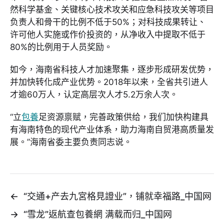
然科学基金、关键核心技术攻关和应急科技攻关等项目
负责人和骨干的比例不低于50%；对科技成果转让、
许可他人实施或作价投资的，从净收入中提取不低于
80%的比例用于人员奖励。
如今，海南省科技人才加速聚集，逐步形成研发优势，
并加快转化成产业优势。2018年以来，全省共引进人
才逾60万人，认定高层次人才5.2万余人次。
“立
包養
足资源禀赋，完善政策供给，我们加快构建具
有海南特色的现代产业体系，助力海南自贸港高质量发
展。”海南省委主要负责同志说。
←
“交通+产去九宮格見證业”，铺就幸福路_中国网
→
“雪龙”返航查包養網 满载而归_中国网