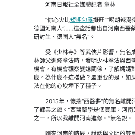
河南日報社全媒體記者 童林
“你心火比
短期包養
擬旺”“喝胡辣湯
德國河南人”……這些話都出自河南西醫
研討生、德國人“無名”。
受《少林寺》等武俠片影響，無名
林師父進修拳法時，發明少林拳法與西
機會，有機會觀察婆媳關係，了解媽媽
麼。為什麼不這樣做？最重要的是，如
法在他的心坎埋下了種子。
2015年，懷揣“西醫夢”的無名離
了肄業之旅。“西醫藥學是個寶庫，河南
之一，所以我離開河南進修。”無名說。
剛來河南的時辰，說話與文明的雙