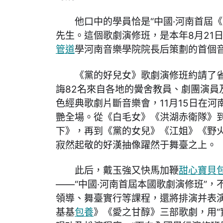
他口中的學員恰是“中國·河南首屆
先生。這個歌劇演修班，是本年8月21
管道
學河南音樂學院院長后策劃的首個
《黨的好兒女》歌劇演修班約請了省
誨82名來自各地的黌舍教員、劇團演員
色經典歌劇片斷音樂會，11月15日在
艷全場。從《白毛女》《洪湖赤衛隊》
下》，再到《黨的女兒》《江姐》《野
寂然起敬的好漢抽像躍然于舞臺之上。
此后，戴玉強又快馬加鞭
甜心寶貝
——“中國·河南首屆本國歌劇演修班”
領導、舞臺實行等課程，還將排演并表演
基基
包養
》《愛之甘醇》三部歌劇，用“