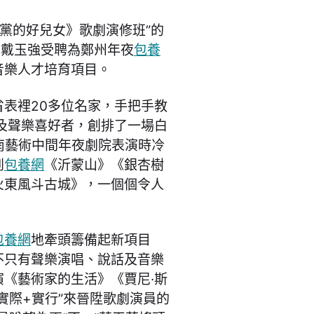
《黨的好兒女》歌劇演修班”的
日戴玉強受聘為鄭州年夜
包養
音樂人才培育項目。
表裡20多位名家，手把手教
及聲樂喜好者，創排了一場白
河南藝術中間年夜劇院表演時冷
到
包養網
《沂蒙山》《銀杏樹
火東風斗古城》，一個個令人
包養網
地牽頭籌備起新項目
，不只有聲樂演唱、說話及音樂
《藝術家的生活》《賈尼·斯
實際+實行”來晉陞歌劇演員的