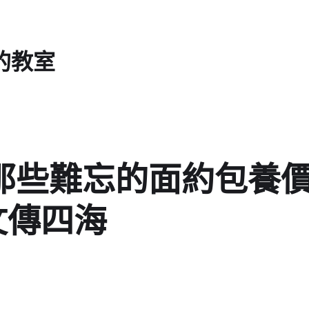
的教室
點·那些難忘的面約包養
文傳四海