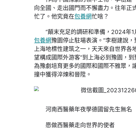
向全國、走出國門而不懈盡力。往年正
忙了。他究竟在
包養網
忙啥？
“顛末充足的調研和準備，2024年
包養網
豫園停止駐場表演。”李樹建說，
上海地標性建筑之一，天天來自世界各地
望構成國際外游客“到上海必到豫園，到
為豫劇培育更多的國際和國際不雅眾，
撞中獲得淬煉和晉陞。
河南西醫藥年夜學德國留先生無名
愿做西醫藥走向世界的使者