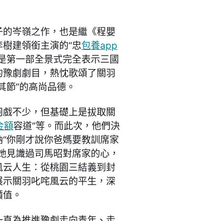
子的岑嶺之作，也是繼《程嬰
樹建領銜主演的“忠
包養app
是第一部全景式完全表示三國
的豫劇劇目，熱忱歌頌了關羽
其節”的高尚品德。
羽戲不少，但基礎上是拔取關
金額
容道”等。而此次，他們決
“你剛才說你爸媽要教訓席家
她見識過司馬昭對席家的心，
風云人生：從桃園三結義到封
展示關羽叱咤風云的平生，深
價值。
一直為推進豫劇走向青年、走