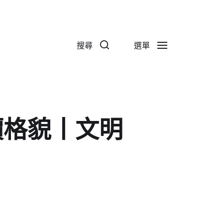
搜尋
選單
價格貌丨文明