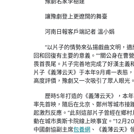
豫劇名家李樹建
讓豫劇登上更遼闊的舞臺
河南日報客戶端記者 溫小娟
“以片子的情勢來弘揚戲曲文明，適
回和回復有主要的意義。”“關公身在曹
畏首畏尾。片子完善地完成了好漢主義和
片子《義薄云天》于本年9月甫一表態
高度評價，豫劇又一次吸引了眾人眼光
歷時5年打造的《義薄云天》，本年
率先首映，隨后在北京、鄭州等城市接
起激烈反應。“此刻這部片子曾經在鄉村
動在城市奧斯卡院線上映事宜。”12月2
中國劇協副主席
包養網
、《義薄云天》