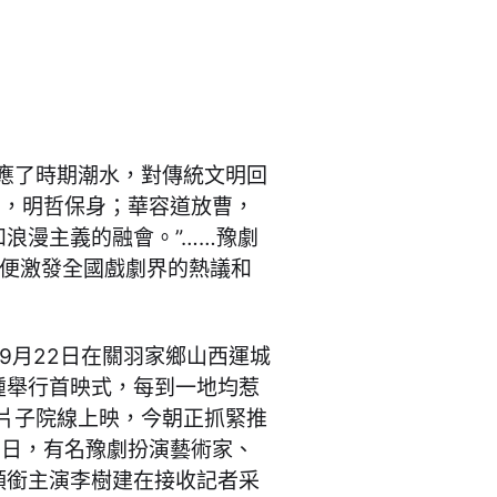
應了時期潮水，對傳統文明回
營，明哲保身；華容道放曹，
浪漫主義的融會。”……豫劇
，便激發全國戲劇界的熱議和
。
9月22日在關羽家鄉山西運城
踵舉行首映式，每到一地均惹
片子院線上映，今朝正抓緊推
0日，有名豫劇扮演藝術家、
領銜主演李樹建在接收記者采