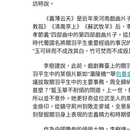
訪時說。
《義薄云天》是近年來河南戲曲片
救孤》《清風亭上》《蘇武牧羊》后，李
孝節義”四部曲中的第四部戲曲片子。這
時代蜀國名將關羽平生重要經過的事況
“玉可碎而不成改其白，竹可焚而不成毀
李樹建說，此前，戲劇舞臺上的關
羽平生中的某個片斷如“灞陵橋”“華
包養
議拔取關羽平生中的主要事務，周全歸納
甚麼？”藍玉華不耐煩的問道。上一世，
所以並不意外。她更好奇這位武圣人的
金掛印，從鎮守荊州到敗走麥城，全景
刻發掘關羽身上表現的忠義精力和時期
作為中國豫劇的領甲士物，李樹建